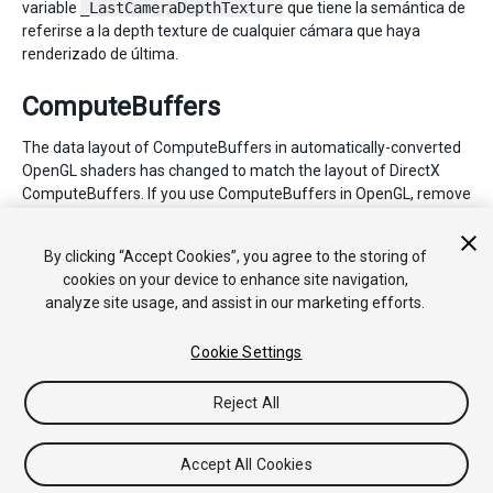
variable
_LastCameraDepthTexture
que tiene la semántica de
referirse a la depth texture de cualquier cámara que haya
renderizado de última.
ComputeBuffers
The data layout of ComputeBuffers in automatically-converted
OpenGL shaders has changed to match the layout of DirectX
ComputeBuffers. If you use ComputeBuffers in OpenGL, remove
any code that tweaks the data to match the previous OpenGL-
specific layout rules. Please see
Compute Shaders
for more
By clicking “Accept Cookies”, you agree to the storing of
information.
cookies on your device to enhance site navigation,
analyze site usage, and assist in our marketing efforts.
Cookie Settings
Reject All
Copyright © 2020 Unity Technologies. Publication 2019.4
Tutoriales
Respuestas de la Comunidad
Base de
Accept All Cookies
Conocimientos
Foros
Asset Store (Tienda de Assets/Paquetes)