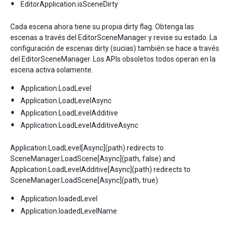
EditorApplication.isSceneDirty
Cada escena ahora tiene su propia dirty flag. Obtenga las
escenas a través del EditorSceneManager y revise su estado. La
configuración de escenas dirty (sucias) también se hace a través
del EditorSceneManager. Los APIs obsoletos todos operan en la
escena activa solamente.
Application.LoadLevel
Application.LoadLevelAsync
Application.LoadLevelAdditive
Application.LoadLevelAdditiveAsync
Application.LoadLevel[Async](path) redirects to
SceneManager.LoadScene[Async](path, false) and
Application.LoadLevelAdditive[Async](path) redirects to
SceneManager.LoadScene[Async](path, true)
Application.loadedLevel
Application.loadedLevelName