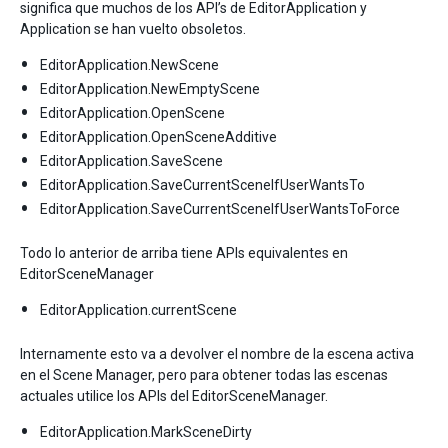
significa que muchos de los API’s de EditorApplication y
Application se han vuelto obsoletos.
EditorApplication.NewScene
EditorApplication.NewEmptyScene
EditorApplication.OpenScene
EditorApplication.OpenSceneAdditive
EditorApplication.SaveScene
EditorApplication.SaveCurrentSceneIfUserWantsTo
EditorApplication.SaveCurrentSceneIfUserWantsToForce
Todo lo anterior de arriba tiene APIs equivalentes en
EditorSceneManager
EditorApplication.currentScene
Internamente esto va a devolver el nombre de la escena activa
en el Scene Manager, pero para obtener todas las escenas
actuales utilice los APIs del EditorSceneManager.
EditorApplication.MarkSceneDirty