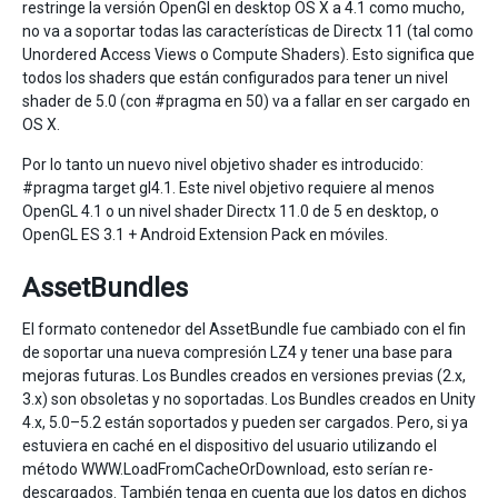
restringe la versión OpenGl en desktop OS X a 4.1 como mucho,
no va a soportar todas las características de Directx 11 (tal como
Unordered Access Views o Compute Shaders). Esto significa que
todos los shaders que están configurados para tener un nivel
shader de 5.0 (con #pragma en 50) va a fallar en ser cargado en
OS X.
Por lo tanto un nuevo nivel objetivo shader es introducido:
#pragma target gl4.1. Este nivel objetivo requiere al menos
OpenGL 4.1 o un nivel shader Directx 11.0 de 5 en desktop, o
OpenGL ES 3.1 + Android Extension Pack en móviles.
AssetBundles
El formato contenedor del AssetBundle fue cambiado con el fin
de soportar una nueva compresión LZ4 y tener una base para
mejoras futuras. Los Bundles creados en versiones previas (2.x,
3.x) son obsoletas y no soportadas. Los Bundles creados en Unity
4.x, 5.0–5.2 están soportados y pueden ser cargados. Pero, si ya
estuviera en caché en el dispositivo del usuario utilizando el
método WWW.LoadFromCacheOrDownload, esto serían re-
descargados. También tenga en cuenta que los datos en dichos