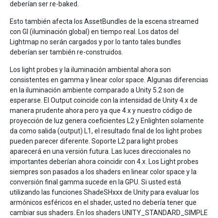
deberían ser re-baked.
Esto también afecta los AssetBundles de la escena streamed
con GI (iluminación global) en tiempo real. Los datos del
Lightmap no serán cargados y por lo tanto tales bundles
deberían ser también re-construidos.
Los light probes y la iluminación ambiental ahora son
consistentes en gamma y linear color space. Algunas diferencias
en la iluminación ambiente comparado a Unity 5.2 son de
esperarse. El Output coincide con la intensidad de Unity 4.x de
manera prudente ahora pero ya que 4.x y nuestro código de
proyección de luz genera coeficientes L2 y Enlighten solamente
da como salida (output) L1, el resultado final de los light probes
pueden parecer diferente. Soporte L2 para light probes
aparecerá en una versión futura. Las luces direccionales no
importantes deberían ahora coincidir con 4.x. Los Light probes
siempres son pasados a los shaders en linear color space y la
conversión final gamma sucede en la GPU. Si usted está
utilizando las funciones ShadeSHxxx de Unity para evaluar los
armónicos esféricos en el shader, usted no debería tener que
cambiar sus shaders. En los shaders UNITY_STANDARD_SIMPLE