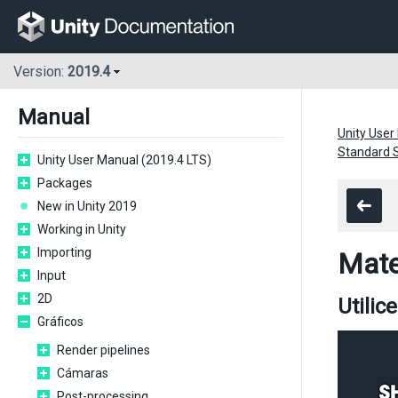
Version:
2019.4
Manual
Unity User
Standard 
Unity User Manual (2019.4 LTS)
Packages
New in Unity 2019
Working in Unity
Importing
Mate
Input
2D
Utilic
Gráficos
Render pipelines
Cámaras
Post-processing