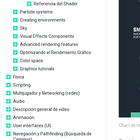
Referencia del Shader
Particle systems
Creating environments
Sky
Visual Effects Components
Advanced rendering features
Optimizando el Rendimiento Gráfico
Color space
Graphics tutorials
Física
Scripting
Multijugador y Networking (redes)
Audio
Descripción general de video
Animación
Chart de r
User interfaces (UI)
Navegación y Pathfinding (Búsqueda de
Caminos)