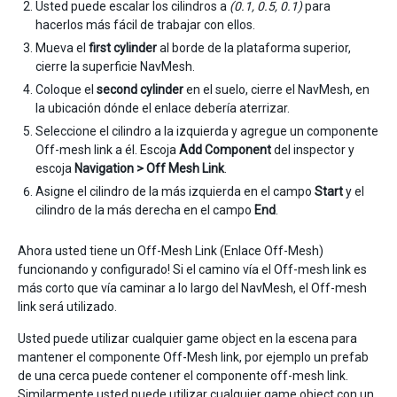
Usted puede escalar los cilindros a
(0.1, 0.5, 0.1)
para
hacerlos más fácil de trabajar con ellos.
Mueva el
first cylinder
al borde de la plataforma superior,
cierre la superficie NavMesh.
Coloque el
second cylinder
en el suelo, cierre el NavMesh, en
la ubicación dónde el enlace debería aterrizar.
Seleccione el cilindro a la izquierda y agregue un componente
Off-mesh link a él. Escoja
Add Component
del inspector y
escoja
Navigation > Off Mesh Link
.
Asigne el cilindro de la más izquierda en el campo
Start
y el
cilindro de la más derecha en el campo
End
.
Ahora usted tiene un Off-Mesh Link (Enlace Off-Mesh)
funcionando y configurado! Si el camino vía el Off-mesh link es
más corto que vía caminar a lo largo del NavMesh, el Off-mesh
link será utilizado.
Usted puede utilizar cualquier game object en la escena para
mantener el componente Off-Mesh link, por ejemplo un prefab
de una cerca puede contener el componente off-mesh link.
Similarmente usted puede utilizar cualquier game object con un