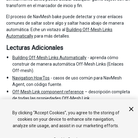
transform en el marcador de inicio y fin.
El proceso de NavMesh bake puede detectar y crear enlaces
comunes de saltar sobre algo y saltar hacia abajo de manera
automática. Eche un vistazo al
Building Off-Mesh Links
Automatically
para más detalles.
Lecturas Adicionales
Building Off-Mesh Links Automatically
- aprenda cómo
construir de manera automática Off-Mesh Links (Enlaces
Off-mesh).
Navigation HowTos
- casos de uso común para NavMesh
Agent, con código fuente.
Off-Mesh Link component reference
– descripción completa
de todas las propiedades Off-Mesh Link.
Off-Mesh Link scripting reference
- full description of the Off-
Mesh Link scripting API.
By clicking “Accept Cookies”, you agree to the storing of
cookies on your device to enhance site navigation,
analyze site usage, and assist in our marketing efforts.