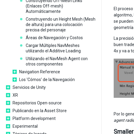
Construyendo Off-Mesh Links
(Enlaces Off-mesh)
El proceso
Automáticamente
algoritmo,
Construyendo un Height Mesh (Mesh
se pueden 
de altura) para una colocación
geometría 
precisa del personaje
Áreas de Navegación y Costos
La precisi
buen trade
Cargar Múltiples NavMeshes
utilizando el Additive Loading
4x y va a 
Utilizando el NavMesh Agent con
otros componentes
Navigation Reference
Los 'Cómos' de la Navegación
Servicios de Unity
XR
Repositorios Open-source
Publicando en la Asset Store
Por lo gen
Platform development
agent radi
Experimental
Smaller