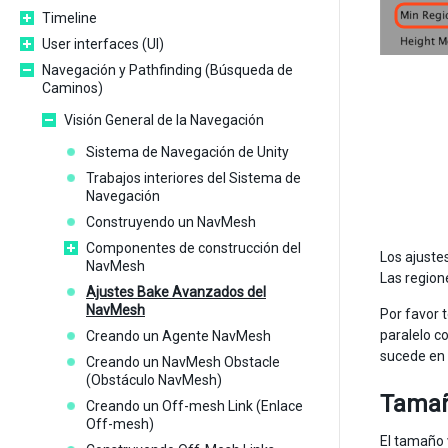
Timeline
User interfaces (UI)
Navegación y Pathfinding (Búsqueda de
Caminos)
Visión General de la Navegación
Sistema de Navegación de Unity
Trabajos interiores del Sistema de
Navegación
Construyendo un NavMesh
Componentes de construcción del
Los ajuste
NavMesh
Las region
Ajustes Bake Avanzados del
NavMesh
Por favor 
paralelo co
Creando un Agente NavMesh
sucede en 
Creando un NavMesh Obstacle
(Obstáculo NavMesh)
Tamañ
Creando un Off-mesh Link (Enlace
Off-mesh)
El tamaño 