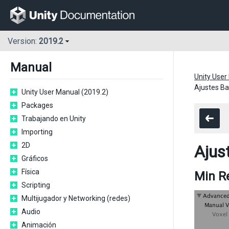
Version:
2019.2
Manual
Unity User
Ajustes B
Unity User Manual (2019.2)
Packages
Trabajando en Unity
Importing
2D
Ajus
Gráficos
Física
Min Re
Scripting
Multijugador y Networking (redes)
Audio
Animación