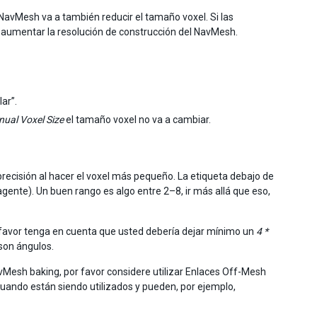
avMesh va a también reducir el tamaño voxel. Si las
aumentar la resolución de construcción del NavMesh.
lar”.
ual Voxel Size
el tamaño voxel no va a cambiar.
precisión al hacer el voxel más pequeño. La etiqueta debajo de
agente). Un buen rango es algo entre 2–8, ir más allá que eso,
favor tenga en cuenta que usted debería dejar mínimo un
4 *
son ángulos.
Mesh baking, por favor considere utilizar Enlaces Off-Mesh
cuando están siendo utilizados y pueden, por ejemplo,