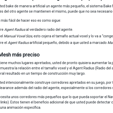
ed bake de manera artificial un agente más pequeño, el sistema Bake N
s del otro agente se mantienen el mismo, puede que no sea necesario 
más fácil de hacer eso es como sigue:
ure
Agent Radius
al verdadero radio del agente.
 el
Manual Voxel Size
, esto cojera el tamaño actual voxel y lo va a “conge
re el
Agent Radius
artificial pequeño, debido a que usted a marcado
Man
Mesh más preciso
l tiene muchos lugares apretados, usted de pronto quisiera aumentar la 
 muestra la relación entre el tamaño voxel y el Agent Radius (Radio del 
eral resultado en un tiempo de construcción muy largo.
ed intencionalmente construye corredores apretados en su juego, por 
learance además del radio del agente, especialmente si los corredores 
ecesita unos corredores más pequeños que lo que pueda soportar el Nav
links). Estos tienen el beneficio adicional de que usted puede detectar 
 una animación específica.