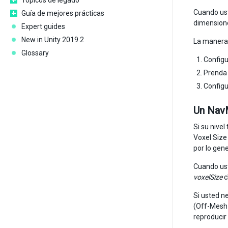
Tópicos de legado
Cuando ust
Guía de mejores prácticas
dimensione
Expert guides
New in Unity 2019.2
La manera 
Glossary
Config
Prenda
Configu
Un Nav
Si su nive
Voxel Size
por lo gen
Cuando ust
voxelSize
c
Si usted n
(Off-Mesh 
reproducir