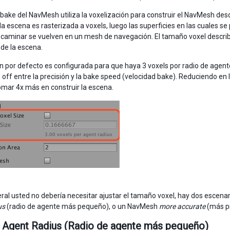
 bake del NavMesh utiliza la voxelización para construir el NavMesh desd
 la escena es rasterizada a voxels, luego las superficies en las cuales s
caminar se vuelven en un mesh de navegación. El tamaño voxel describ
de la escena.
ón por defecto es configurada para que haya 3 voxels por radio de agente
 off entre la precisión y la bake speed (velocidad bake). Reduciendo e
tomar 4x más en construir la escena.
eral usted no debería necesitar ajustar el tamaño voxel, hay dos escen
us
(radio de agente más pequeño), o un NavMesh
more accurate
(más pr
 Agent Radius (Radio de agente más pequeño)