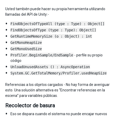
Usted también puede hacer su propia herramienta utilizando
llamadas del API de Unity:-
FindObjectsOfTypeAll (type : Type) : Object[]
FindObjectsOfType (type : Type): Object[]
GetRuntimeMemorySize (o : Object) : int
GetMonoHeapSize
GetMonoUsedSize
Profiler.BeginSample/EndSample
- perfile su propio
código
UnloadUnusedAssets () : AsyncOperation
System.GC.GetTotalMemory/Profiler.usedHeapSize
Referencias a los objetos cargados - No hay forma de averiguar
esto. Una solución alternativa es “Encontrar referencias en la
escena” para variables públicas.
Recolector de basura
Eso se dispara cuando el sistema no puede encajar nuevos