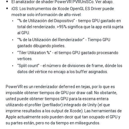
El analizador de shader PowerVR PVRUniSCo. Ver abajo.
iOS: Los Instrumentos de Xcode OpenGL ES Driver puede
mostrar solo información de alto-nivel:
“% de Utilización del Dispositivo” - tiempo GPU gastado en
total del renderizado. >95% significa que la app está sujeta
al GPU.
“% de la Utilización del Renderizador” - Tiempo GPU
gastado dibujando píxeles.
“Tiler Utilization %” - el tiempo GPU gastado procesando
vertices.
“Split count” - el número de divisiones de frame, dónde los
datos del vértice no encajo a los buffer asignados.
PowerVR es un renderizador deferred en tejas, por lo que es
imposible obtener tiempos de GPU por draw call. No obstante,
usted puede obtener tiempos GPU para la escena entera
utilizando el profiler (perfilador) integrado de Unity (el que
imprime resultados a los output de Xcode). Las herramientas de
Apple actualmente solo pueden decir qué tan ocupado el GPU y
su partes están, pero no da tiempo en milisegundos.