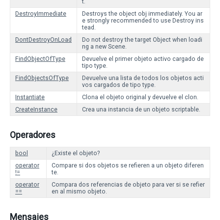
t.
DestroyImmediate
Destroys the object obj immediately. You ar
e strongly recommended to use Destroy ins
tead.
DontDestroyOnLoad
Do not destroy the target Object when loadi
ng a new Scene.
FindObjectOfType
Devuelve el primer objeto activo cargado de
tipo type.
FindObjectsOfType
Devuelve una lista de todos los objetos acti
vos cargados de tipo type.
Instantiate
Clona el objeto original y devuelve el clon.
CreateInstance
Crea una instancia de un objeto scriptable.
Operadores
bool
¿Existe el objeto?
operator
Compare si dos objetos se refieren a un objeto diferen
!=
te.
operator
Compara dos referencias de objeto para ver si se refier
==
en al mismo objeto.
Mensajes