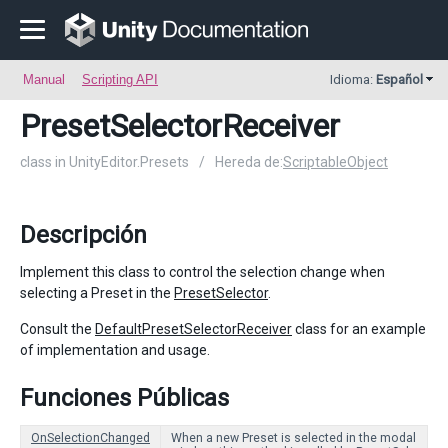
Manual
Scripting API
Idioma:
Español
PresetSelectorReceiver
class in UnityEditor.Presets
/
Hereda de:
ScriptableObject
Descripción
Implement this class to control the selection change when
selecting a Preset in the
PresetSelector
.
Consult the
DefaultPresetSelectorReceiver
class for an example
of implementation and usage.
Funciones Públicas
OnSelectionChanged
When a new Preset is selected in the modal