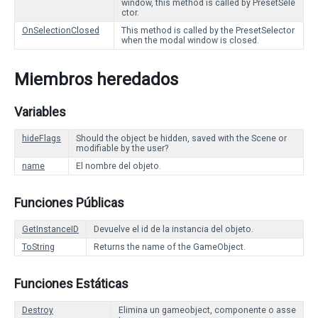
window, this method is called by PresetSele
ctor.
OnSelectionClosed
This method is called by the PresetSelector
when the modal window is closed.
Miembros heredados
Variables
hideFlags
Should the object be hidden, saved with the Scene or
modifiable by the user?
name
El nombre del objeto.
Funciones Públicas
GetInstanceID
Devuelve el id de la instancia del objeto.
ToString
Returns the name of the GameObject.
Funciones Estáticas
Destroy
Elimina un gameobject, componente o asse