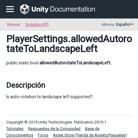
Manual
Scripting API
Idioma:
Español
PlayerSettings
.allowedAutoro
tateToLandscapeLeft
public static bool
allowedAutorotateToLandscapeLeft
;
Descripción
Is auto-rotation to landscape left supported?
Copyright © 2019 Unity Technologies. Publication 2019.1
Tutoriales
Respuestas de la Comunidad
Base de
Conocimientos
Foros
Asset Store (Tienda de Assets/Paquetes)