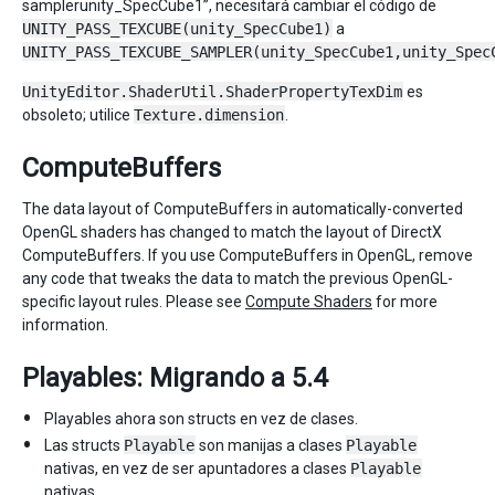
samplerunity_SpecCube1”, necesitará cambiar el código de
UNITY_PASS_TEXCUBE(unity_SpecCube1)
a
UNITY_PASS_TEXCUBE_SAMPLER(unity_SpecCube1,unity_Spec
UnityEditor.ShaderUtil.ShaderPropertyTexDim
es
obsoleto; utilice
Texture.dimension
.
ComputeBuffers
The data layout of ComputeBuffers in automatically-converted
OpenGL shaders has changed to match the layout of DirectX
ComputeBuffers. If you use ComputeBuffers in OpenGL, remove
any code that tweaks the data to match the previous OpenGL-
specific layout rules. Please see
Compute Shaders
for more
information.
Playables: Migrando a 5.4
Playables ahora son structs en vez de clases.
Las structs
Playable
son manijas a clases
Playable
nativas, en vez de ser apuntadores a clases
Playable
nativas.