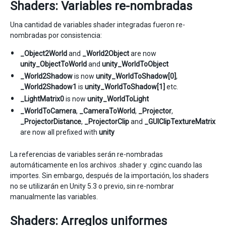
Shaders: Variables re-nombradas
Una cantidad de variables shader integradas fueron re-
nombradas por consistencia:
_Object2World
and
_World2Object
are now
unity_ObjectToWorld
and
unity_WorldToObject
_World2Shadow
is now
unity_WorldToShadow[0]
,
_World2Shadow1
is
unity_WorldToShadow[1]
etc.
_LightMatrix0
is now
unity_WorldToLight
_WorldToCamera
,
_CameraToWorld
,
_Projector
,
_ProjectorDistance
,
_ProjectorClip
and
_GUIClipTextureMatrix
are now all prefixed with
unity
La referencias de variables serán re-nombradas
automáticamente en los archivos .shader y .cginc cuando las
importes. Sin embargo, después de la importación, los shaders
no se utilizarán en Unity 5.3 o previo, sin re-nombrar
manualmente las variables.
Shaders: Arreglos uniformes