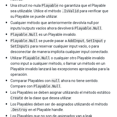
Una struct no-nula
Playable
no garantiza que el Playable
sea utilizable. Utilice el método
.IsValid
para verificar que
su Playable se puede utilizar.
Cualquier método que anteriormente devolvía null por
inputs/outputs vacíos ahora devolverá
Playable.Null
.
Playable.Null
es un Playable invalido.
Playable.Null
se puede pasar a
AddInput
,
SetInput
y
SetInputs
para reservar cualquier input vacío, o para
desconectar de manera implícita cualquier input conectado.
Utilizar
Playable.Null
o cualquier otro Playable invalido
como input a cualquier método, o llamar un método en un
Playable invalido lanzará las excepciones apropiadas para la
operación.
Comparar Playables con
null
ahora no tiene sentido.
Compare con
Playable.Null
.
Los Playables se deben asignar utilizando el método estático
Create
de la clase que desea utilizar.
Los Playables deben ser de-asignados utilizando el método
.Destroy
en el Playable handle.
Los Playables que no son de-asignados van a leak.