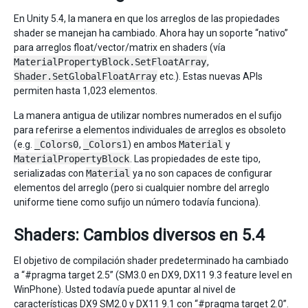
En Unity 5.4, la manera en que los arreglos de las propiedades
shader se manejan ha cambiado. Ahora hay un soporte “nativo”
para arreglos float/vector/matrix en shaders (vía
MaterialPropertyBlock.SetFloatArray
,
Shader.SetGlobalFloatArray
etc.). Estas nuevas APIs
permiten hasta 1,023 elementos.
La manera antigua de utilizar nombres numerados en el sufijo
para referirse a elementos individuales de arreglos es obsoleto
(e.g.
_Colors0
,
_Colors1
) en ambos
Material
y
MaterialPropertyBlock
. Las propiedades de este tipo,
serializadas con
Material
ya no son capaces de configurar
elementos del arreglo (pero si cualquier nombre del arreglo
uniforme tiene como sufijo un número todavía funciona).
Shaders: Cambios diversos en 5.4
El objetivo de compilación shader predeterminado ha cambiado
a “#pragma target 2.5” (SM3.0 en DX9, DX11 9.3 feature level en
WinPhone). Usted todavía puede apuntar al nivel de
características DX9 SM2.0 y DX11 9.1 con “#pragma target 2.0”.