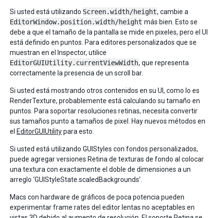
Si usted está utilizando
Screen.width/height
, cambie a
EditorWindow.position.width/height
más bien. Esto se
debe a que el tamaño de la pantalla se mide en pixeles, pero el UI
está definido en puntos. Para editores personalizados que se
muestran en el Inspector, utilice
EditorGUIUtility.currentViewWidth
, que representa
correctamente la presencia de un scroll bar.
Si usted está mostrando otros contenidos en su UI, como lo es
RenderTexture, probablemente está calculando su tamaño en
puntos. Para soportar resoluciones retinas, necesita convertir
sus tamaños punto a tamaños de pixel. Hay nuevos métodos en
el
EditorGUIUtility
para esto.
Si usted está utilizando GUIStyles con fondos personalizados,
puede agregar versiones Retina de texturas de fondo al colocar
una textura con exactamente el doble de dimensiones a un
arreglo ‘GUIStyleState.scaledBackgrounds’.
Macs con hardware de gráficos de poca potencia pueden
experimentar frame rates del editor lentas no aceptables en
vistas 3D debido al aumento de resolución. El soporte Retina se