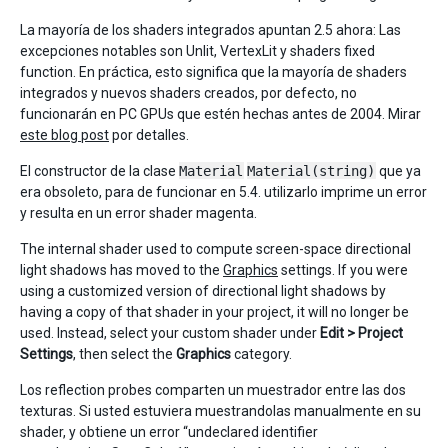
La mayoría de los shaders integrados apuntan 2.5 ahora: Las
excepciones notables son Unlit, VertexLit y shaders fixed
function. En práctica, esto significa que la mayoría de shaders
integrados y nuevos shaders creados, por defecto, no
funcionarán en PC GPUs que estén hechas antes de 2004. Mirar
este blog post
por detalles.
El constructor de la clase
Material
Material(string)
que ya
era obsoleto, para de funcionar en 5.4. utilizarlo imprime un error
y resulta en un error shader magenta.
The internal shader used to compute screen-space directional
light shadows has moved to the
Graphics
settings. If you were
using a customized version of directional light shadows by
having a copy of that shader in your project, it will no longer be
used. Instead, select your custom shader under
Edit > Project
Settings
, then select the
Graphics
category.
Los reflection probes comparten un muestrador entre las dos
texturas. Si usted estuviera muestrandolas manualmente en su
shader, y obtiene un error “undeclared identifier