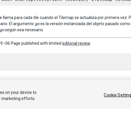
e llama para cada tile cuando el Tilemap se actualiza por primera vez. Pu
sario. El argumento
go
es la versión instanciada del objeto pasado com
go
según sea necesario.
9–06 Page published with limited
editorial review
 2019 Unity Technologies. Publication 2018.4
ies on your device to
Cookie Settin
r marketing efforts.
Tutoriales
Respuestas de la Comunidad
Base de 