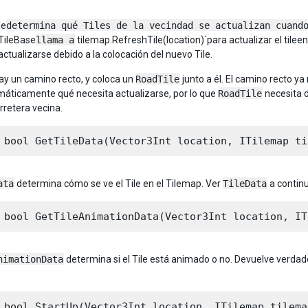
le
determina qué Tiles de la vecindad se actualizan cuand
TileBase
llama a
tilemap.RefreshTile(location)`para actualizar el tilee
ctualizarse debido a la colocación del nuevo Tile.
y un camino recto, y coloca un
RoadTile
junto a él. El camino recto ya
áticamente qué necesita actualizarse, por lo que
RoadTile
necesita d
rretera vecina.
ata
determina cómo se ve el Tile en el Tilemap. Ver
TileData
a continu
nimationData
determina si el Tile está animado o no. Devuelve verdader