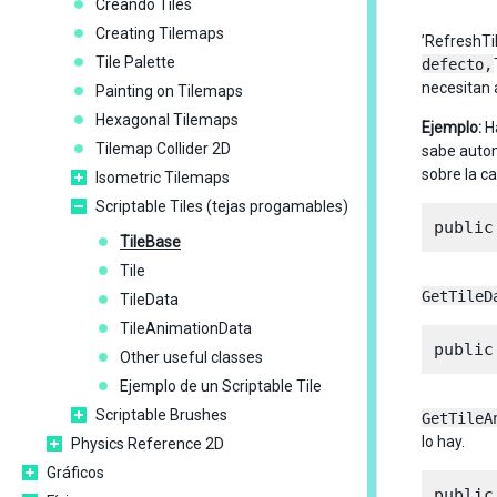
Creando Tiles
Creating Tilemaps
’RefreshTi
Tile Palette
defecto,
necesitan a
Painting on Tilemaps
Hexagonal Tilemaps
Ejemplo:
Ha
Tilemap Collider 2D
sabe autom
sobre la ca
Isometric Tilemaps
Scriptable Tiles (tejas progamables)
TileBase
Tile
GetTileD
TileData
TileAnimationData
Other useful classes
Ejemplo de un Scriptable Tile
Scriptable Brushes
GetTileA
lo hay.
Physics Reference 2D
Gráficos