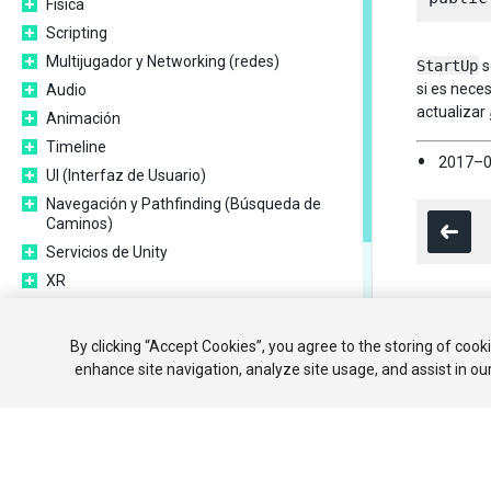
Física
Scripting
Multijugador y Networking (redes)
StartUp
s
si es nece
Audio
actualizar
Animación
Timeline
2017–0
UI (Interfaz de Usuario)
Navegación y Pathfinding (Búsqueda de
Caminos)
Servicios de Unity
XR
Repositorios Open-source
Publicando en la Asset Store
Copyright ©
By clicking “Accept Cookies”, you agree to the storing of cook
Indicaciones Específicas de Plataforma
enhance site navigation, analyze site usage, and assist in ou
Experimental
Tópicos de legado
Guía de mejores prácticas
Expert guides