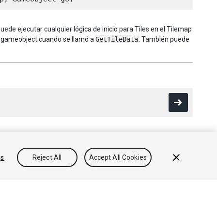
ede ejecutar cualquier lógica de inicio para Tiles en el Tilemap
o gameobject cuando se llamó a
GetTileData
. También puede
gs
Reject All
Accept All Cookies
Conocimientos
Foros
Asset Store (Tienda de Assets/Paquetes)