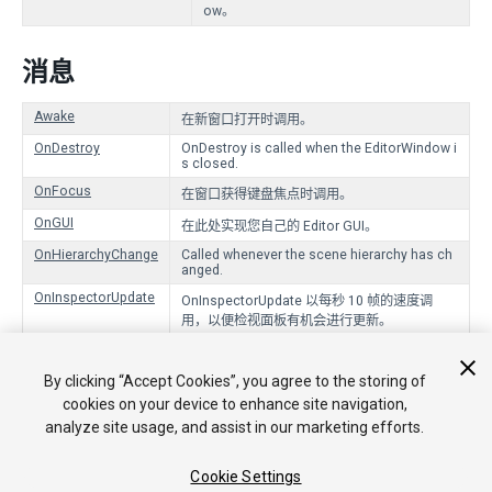
ow。
消息
Awake
在新窗口打开时调用。
OnDestroy
OnDestroy is called when the EditorWindow i
s closed.
OnFocus
在窗口获得键盘焦点时调用。
OnGUI
在此处实现您自己的 Editor GUI。
OnHierarchyChange
Called whenever the scene hierarchy has ch
anged.
OnInspectorUpdate
OnInspectorUpdate 以每秒 10 帧的速度调
用，以便检视面板有机会进行更新。
OnLostFocus
在窗口失去键盘焦点时调用。
By clicking “Accept Cookies”, you agree to the storing of
OnProjectChange
Called whenever the project has changed.
cookies on your device to enhance site navigation,
OnSelectionChange
每当选择发生更改时调用。
analyze site usage, and assist in our marketing efforts.
Update
在所有可见窗口上每秒调用多次。
Cookie Settings