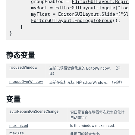
        groupEnabled = 
EditorGUILayout.BeginTo
        myBool = 
EditorGUILayout.Toggle
("Toggl
        myFloat = 
EditorGUILayout.Slider
("Slid
EditorGUILayout.EndToggleGroup
();

    }

静态变量
focusedWindow
当前已获得键盘焦点的 EditorWindow。（只
读）
mouseOverWindow
当前在鼠标光标下的 EditorWindow。（只读）
变量
autoRepaintOnSceneChange
窗口是否会在场景每次发生变化时
自动重绘？
maximized
Is this window maximized.
maxSize
此窗口的最大大小。