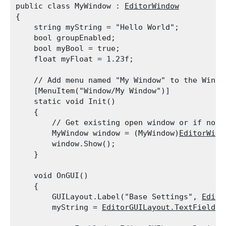
public class MyWindow : 
EditorWindow
{

    string myString = "Hello World";

    bool groupEnabled;

    bool myBool = true;

    float myFloat = 1.23f;
    // Add menu named "My Window" to the Window
    [MenuItem("Window/My Window")]

    static void Init()

    {

        // Get existing open window or if none,
        MyWindow window = (MyWindow)
EditorWind
        window.Show();

    }
    void OnGUI()

    {

        GUILayout.Label("Base Settings", 
Edito
        myString = 
EditorGUILayout.TextField
("