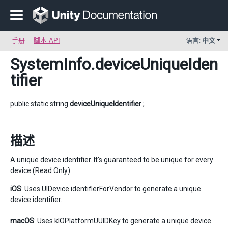
手册
脚本 API
语言:
中文
SystemInfo
.deviceUniqueIden
tifier
public static string
deviceUniqueIdentifier
;
描述
A unique device identifier. It's guaranteed to be unique for every
device (Read Only).
iOS
: Uses
UIDevice.identifierForVendor
to generate a unique
device identifier.
macOS
: Uses
kIOPlatformUUIDKey
to generate a unique device