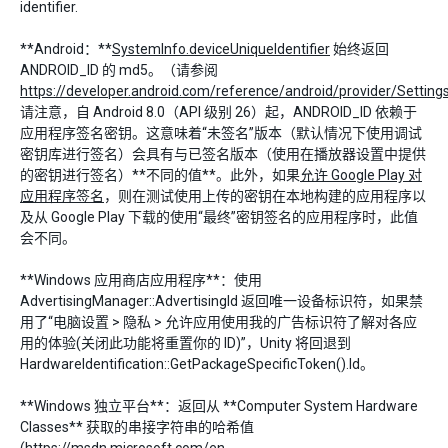
identifier.
**Android：**
SystemInfo.deviceUniqueIdentifier
始终返回
ANDROID_ID 的 md5。（请参阅
https://developer.android.com/reference/android/provider/Setti
请注意，自 Android 8.0（API 级别 26）起，ANDROID_ID 依赖于
应用程序签名密钥。这意味着“未签名”版本（默认情况下使用调试
密钥库进行签名）会具有与已签名版本（使用在播放器设置中提供
的密钥进行签名）**不同的值**。此外，如果
允许 Google Play 对
应用程序签名
，则在测试使用上传的密钥在本地构建的应用程序以
及从 Google Play 下载的使用“最终”密钥签名的应用程序时，此值
会不同。
**Windows 应用商店应用程序**：使用
AdvertisingManager::AdvertisingId 返回唯一设备标识符，如果禁
用了“电脑设置 > 隐私 > 允许应用使用我的广告标识符了解对各应
用的体验(关闭此功能将重置你的 ID)”，Unity 将回退到
HardwareIdentification::GetPackageSpecificToken().Id。
**Windows 独立平台**：返回从 **Computer System Hardware
Classes** 获取的串接字符串的哈希值