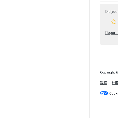
Did you 
Report 
Copyright ©
教程
社
Cook