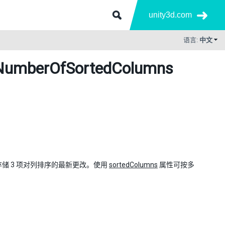
unity3d.com
语言:
中文
umberOfSortedColumns
会存储 3 项对列排序的最新更改。使用
sortedColumns
属性可按多