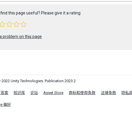
find this page useful? Please give it a rating:
a problem on this page
 2022 Unity Technologies. Publication 2023.2
区答案
知识库
论坛
Asset Store
商标和使用条款
法律条款
隐私
ie 偏好