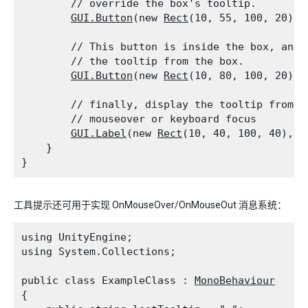
        // override the box's tooltip.

GUI.Button
(new 
Rect
(10, 55, 100, 20), 
        // This button is inside the box, and 
        // the tooltip from the box.

GUI.Button
(new 
Rect
(10, 80, 100, 20), 
        // finally, display the tooltip from th
        // mouseover or keyboard focus

GUI.Label
(new 
Rect
(10, 40, 100, 40), 
G
    }

工具提示还可用于实现 OnMouseOver/OnMouseOut 消息系统：
using UnityEngine;

using System.Collections;
public class ExampleClass : 
MonoBehaviour
{
