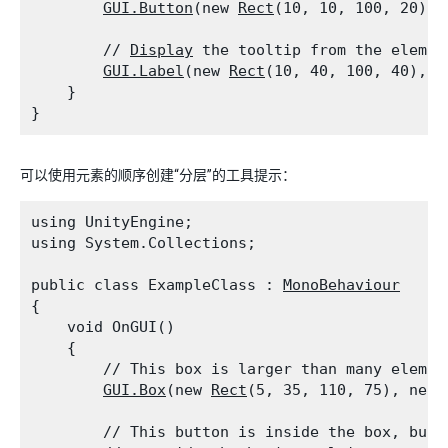
GUI.Button
(new 
Rect
(10, 10, 100, 20), 
        // 
Display
 the tooltip from the elemen
GUI.Label
(new 
Rect
(10, 40, 100, 40), 
G
    }

可以使用元素的顺序创建“分层”的工具提示：
using UnityEngine;

using System.Collections;
public class ExampleClass : 
MonoBehaviour
{

    void OnGUI()

    {

        // This box is larger than many elemen
GUI.Box
(new 
Rect
(5, 35, 110, 75), new 
        // This button is inside the box, but 