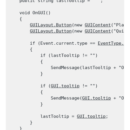
    public string lastTooltip = " ";
    void OnGUI()

    {

GUILayout.Button
(new 
GUIContent
("Play 
GUILayout.Button
(new 
GUIContent
("Quit"
        if (Event.current.type == 
EventType.Re
        {

            if (lastTooltip != "")

            {

                SendMessage(lastTooltip + "OnM
            }
            if (
GUI.tooltip
 != "")

            {

                SendMessage(
GUI.tooltip
 + "OnM
            }
            lastTooltip = 
GUI.tooltip
;

        }

    }