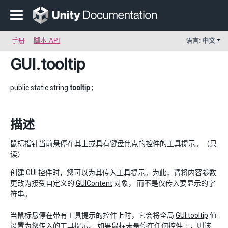
手册
脚本 API
语言:
中文
GUI
.tooltip
public static string
tooltip
;
描述
鼠标指针当前悬停在其上或具有键盘焦点的控件的工具提示。（只
读）
创建 GUI 控件时，您可以为其传入工具提示。为此，请将内容参数
更改为接受自定义的
GUIContent
对象， 而不是仅传入要显示的字
符串。
当鼠标悬停在带有工具提示的控件上时，它会将全局
GUI.tooltip
值
设置为您传入的工具提示。 如果鼠标未悬停在任何控件上，则该