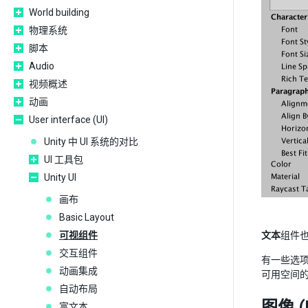
World building
物理系统
脚本
Audio
视频概述
动画
User interface (UI)
Unity 中 UI 系统的对比
UI 工具包
Unity UI
画布
Basic Layout
可视组件
文本
组件也
交互组件
有一些选
动画集成
可用空间的 B
自动布局
图像 (
富文本