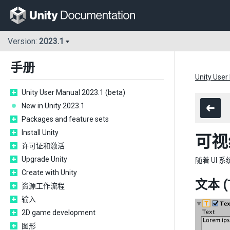
Version:
2023.1
手册
Unity User
Unity User Manual 2023.1 (beta)
New in Unity 2023.1
Packages and feature sets
Install Unity
可视
许可证和激活
Upgrade Unity
随着 UI
Create with Unity
文本 (T
资源工作流程
输入
2D game development
图形