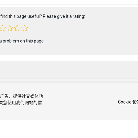
find this page useful? Please give it a rating:
a problem on this page
容和广告、提供社交媒体功
 2022 Unity Technologies. Publication 2023.1
Cookie 
关您使用我们网站的信
社区答案
知识库
论坛
Asset Store
商标和使用条款
法律条款
隐私