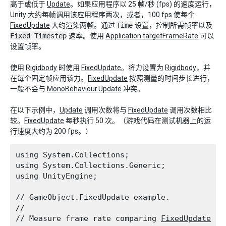
高于或低于
Update
。如果应用程序以 25 帧/秒 (fps) 的速度运行，
Unity 大约每帧调用该应用程序两次，或者，100 fps 使每个
FixedUpdate
大约渲染两帧。通过
Time
设置，控制所需帧率以及
Fixed Timestep
速率。使用
Application.targetFrameRate
可以
设置帧率。
使用
Rigidbody
时使用
FixedUpdate
。将力设置为
Rigidbody
，并
在每个固定帧应用该力。
FixedUpdate
按照测量的时间步长进行，
一般不会与
MonoBehaviour.Update
冲突。
在以下示例中，
Update
调用次数将与
FixedUpdate
调用次数相比
较。
FixedUpdate
每秒执行 50 次。（游戏代码在测试机器上的运
行速度大约为 200 fps。）
using System.Collections;

using System.Collections.Generic;

using UnityEngine;
// GameObject.FixedUpdate example.

//

// Measure frame rate comparing 
FixedUpdate
 ag