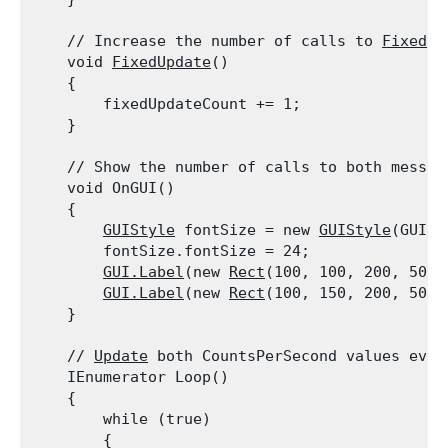
    // Increase the number of calls to 
FixedUp
    void 
FixedUpdate
()

    {

        fixedUpdateCount += 1;

    }
    // Show the number of calls to both message
    void OnGUI()

    {

GUIStyle
 fontSize = new 
GUIStyle
(GUI.s
        fontSize.fontSize = 24;

GUI.Label
(new 
Rect
(100, 100, 200, 50),
GUI.Label
(new 
Rect
(100, 150, 200, 50),
    }
    // 
Update
 both CountsPerSecond values every
    IEnumerator Loop()

    {

        while (true)

        {
