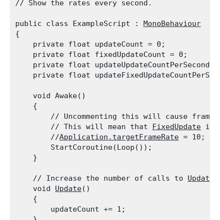
// Show the rates every second.
public class ExampleScript : 
MonoBehaviour
{

    private float updateCount = 0;

    private float fixedUpdateCount = 0;

    private float updateUpdateCountPerSecond;

    private float updateFixedUpdateCountPerSec
    void Awake()

    {

        // Uncommenting this will cause framer
        // This will mean that 
FixedUpdate
 is 
        //
Application.targetFrameRate
 = 10;

        StartCoroutine(Loop());

    }
    // Increase the number of calls to 
Update
.

    void 
Update
()

    {

        updateCount += 1;

    }