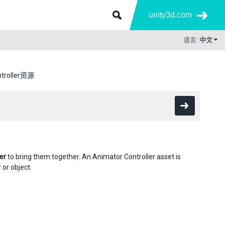
unity3d.com
语言:
中文
ntroller资源
er
to bring them together. An Animator Controller asset is
 or object.