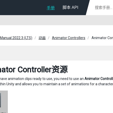
脚本 API
手册
 Manual 2022.3 (LTS)
动画
Animator Controllers
Animator Co
ator Controller资源
ave animation clips ready to use, you need to use an
Animator Controll
hin Unity and allows you to maintain a set of animations for a character