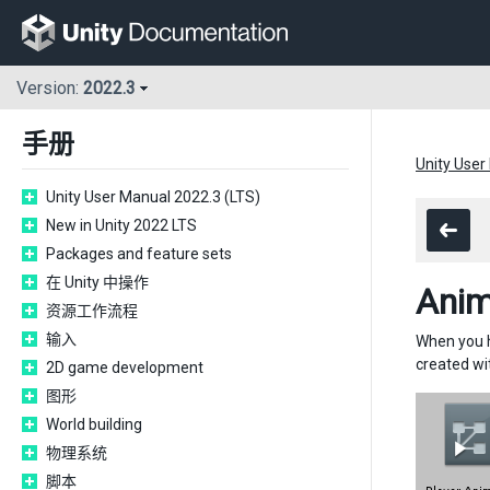
Version:
2022.3
手册
Unity User
Unity User Manual 2022.3 (LTS)
New in Unity 2022 LTS
Packages and feature sets
在 Unity 中操作
Anim
资源工作流程
输入
When you h
created wit
2D game development
图形
World building
物理系统
脚本