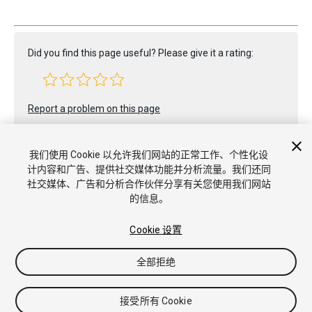
Did you find this page useful? Please give it a rating:
Report a problem on this page
我们使用 Cookie 以允许我们网站的正常工作、个性化设
计内容和广告、提供社交媒体功能并分析流量。我们还同
社交媒体、广告和分析合作伙伴分享有关您使用我们网站
的信息。
Copyright © 2022 Unity Technologies. Publication 2022.2
教程
社区答案
知识库
论坛
Asset Store
商标和使用条款
Cookie 设置
法律条款
隐私政策
Cookie
不要出售或分享我的个人信息
Cookie 偏好
全部拒绝
接受所有 Cookie