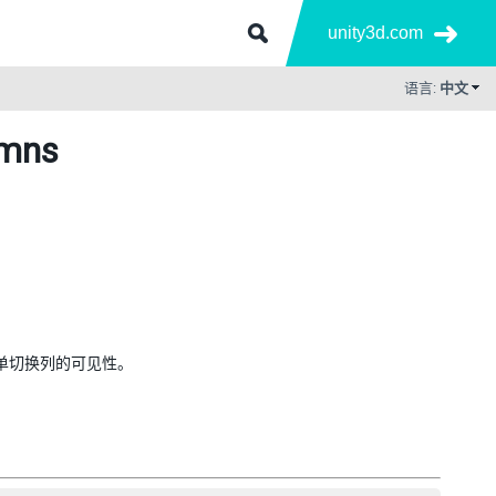
unity3d.com
语言:
中文
umns
文菜单切换列的可见性。