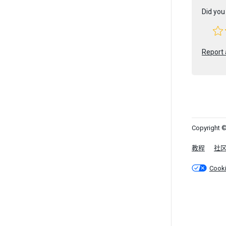
Did you 
Report 
Copyright ©
教程
社
Cook