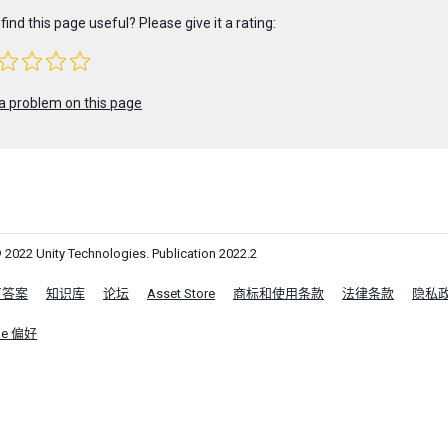
find this page useful? Please give it a rating:
a problem on this page
 2022 Unity Technologies. Publication 2022.2
区答案
知识库
论坛
Asset Store
商标和使用条款
法律条款
隐私
ie 偏好