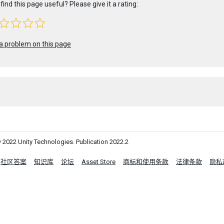
find this page useful? Please give it a rating:
a problem on this page
 2022 Unity Technologies. Publication 2022.2
社区答案
知识库
论坛
Asset Store
商标和使用条款
法律条款
隐私