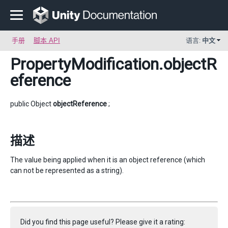
手册
脚本 API
语言:
中文
PropertyModification
.objectR
eference
public Object
objectReference
;
描述
The value being applied when it is an object reference (which
can not be represented as a string).
Did you find this page useful? Please give it a rating: