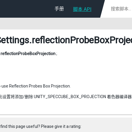
手册
脚本 API
Settings
.reflectionProbeBoxProje
l
reflectionProbeBoxProjection
;
 use Reflection Probes Box Projection.
设置将添加/删除 UNITY_SPECCUBE_BOX_PROJECTION 着色器编译
find this page useful? Please give it a rating: