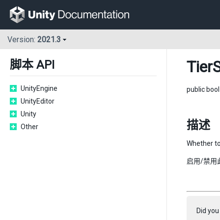
Version:
2021.3
Tier
脚本 API
UnityEngine
public boo
UnityEditor
Unity
描述
Other
Whether to
启用/禁用此
Did you 