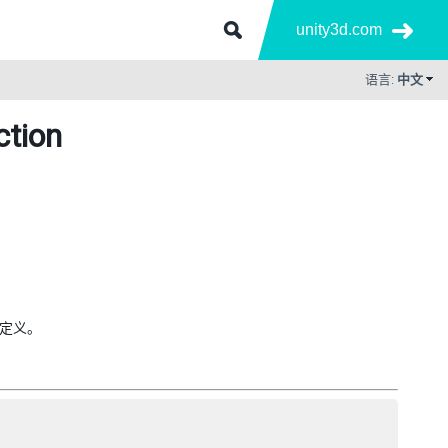
unity3d.com
语言:
中文
ction
器定义。