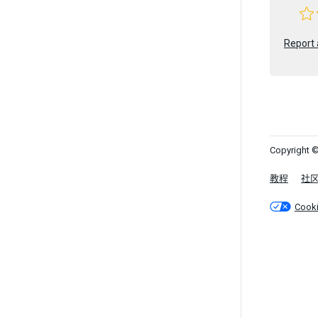
Report 
Copyright ©
教程
社
Cook