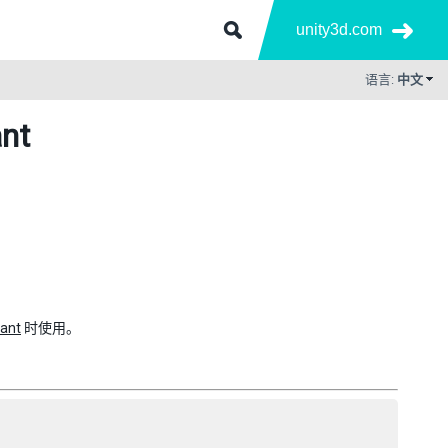
unity3d.com
语言:
中文
ant
ant
时使用。