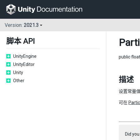
Version:
2021.3
Part
脚本 API
UnityEngine
public floa
UnityEditor
Unity
描述
Other
设置常量
可在
Parti
Did you 