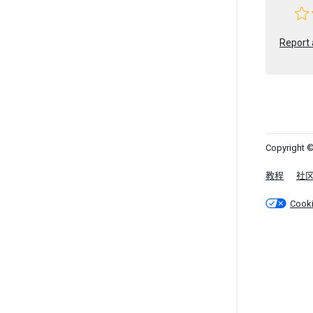
Report 
Copyright ©
教程
社
Cook