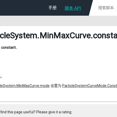
手册
脚本 API
icleSystem.MinMaxCurve
.const
t
constant
;
值。
cleSystem.MinMaxCurve.mode
设置为
ParticleSystemCurveMode.Const
find this page useful? Please give it a rating: