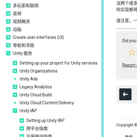
当两个或
多玩家和联网
何实现都
音频
请注意，
视频概述
动画
Create user interfaces (UI)
Did you 
导航和寻路
Unity 服务
Setting up your project for Unity services
Report 
Unity Organizations
Unity Ads
Legacy Analytics
Unity Cloud Build
Unity Cloud Content Delivery
Unity IAP
Setting up Unity IAP
Copyright ©
跨平台指南
应用商店指南