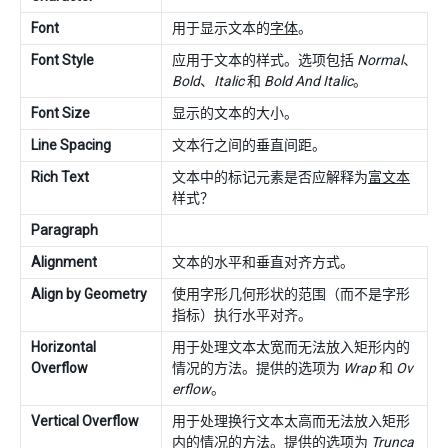
Font
用于显示文本的
字体
。
Font Style
应用于文本的样式。选项包括
Normal
、
Bold
、
Italic
和
Bold And Italic
。
Font Size
显示的文本的大小。
Line Spacing
文本行之间的垂直间距。
Rich Text
文本中的标记元素是否应解释为
富文本
样式？
Paragraph
Alignment
文本的水平和垂直对齐方式。
Align by Geometry
使用字形几何形状的范围（而不是字形
指标）执行水平对齐。
Horizontal
用于处理文本太宽而无法放入矩形内的
Overflow
情况的方法。提供的选项为
Wrap
和
Ov
erflow
。
Vertical Overflow
用于处理换行文本太高而无法放入矩形
内的情况的方法。提供的选项为
Trunca