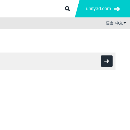
unity3d.com
语言:
中文