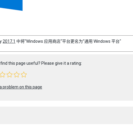
ty
2017.1
中将”Windows 应用商店“平台更名为”通用 Windows 平台"
find this page useful? Please give it a rating:
a problem on this page