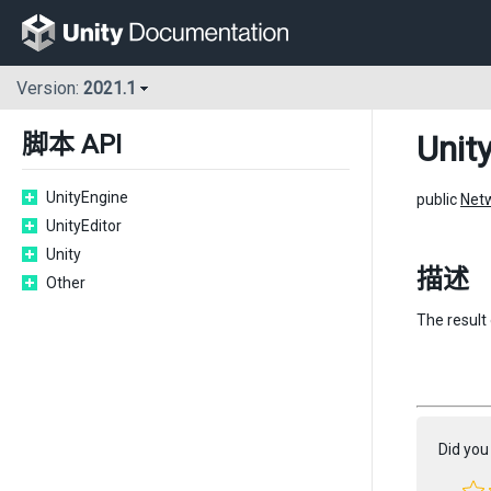
Version:
2021.1
Unit
脚本 API
UnityEngine
public
Netw
UnityEditor
Unity
描述
Other
The result
Did you 