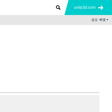
unity3d.com
语言:
中文