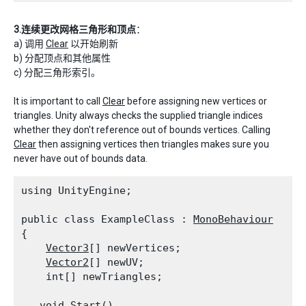
3.连续更改网格三角形和顶点
：
a) 调用
Clear
以开始刷新
b) 分配顶点和其他属性
c) 分配三角形索引。
It is important to call
Clear
before assigning new vertices or
triangles. Unity always checks the supplied triangle indices
whether they don't reference out of bounds vertices. Calling
Clear
then assigning vertices then triangles makes sure you
never have out of bounds data.
using UnityEngine;
public class ExampleClass : 
MonoBehaviour
{

Vector3
[] newVertices;

Vector2
[] newUV;

    int[] newTriangles;
   void Start()
