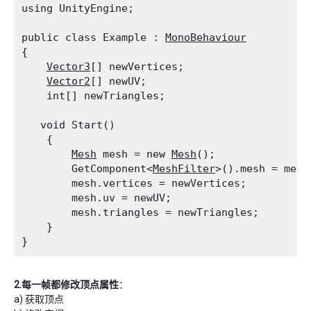
using UnityEngine;
public class Example : 
MonoBehaviour
{

Vector3
[] newVertices;

Vector2
[] newUV;

    int[] newTriangles;
   void Start()

    {

Mesh
 mesh = new 
Mesh
();

        GetComponent<
MeshFilter
>().mesh = mesh;
        mesh.vertices = newVertices;

        mesh.uv = newUV;

        mesh.triangles = newTriangles;

    }

2.每一帧都修改顶点属性
：
a) 获取顶点