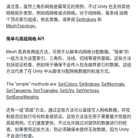
请注意，虽然三角形网格是最常见的用例，不过 Unity 也支持其他
网格拓扑类型，例如线网格或点网格。对于线网格，每条线 由两
个顶点索引组成，依此类推。请参阅
SetIndices
和
MeshTopology
。
简单与高级网格 API
Mesh 类具有两组方法，可用于从脚本向网格分配数据。“简单”的
一组方法为设置索引、三角形、法线、切线等提供基础。这些方法
包括验证检查，例如用于确保不会传入包含越界索引的数据。这组
方法代表了在 Unity 中从脚本分配网格数据的标准方式。
The "simple" methods are:
SetColors
,
SetIndices
,
SetNormals
,
SetTangents
,
SetTriangles
,
SetUVs
,
SetVertices
,
SetBoneWeights
.
还有一组“高级”方法，通过这些方法可以直接写入网格数据，并控
制是否应执行任何检查或验证。这些方法旨在用于需要最大性能的
高级用例。它们速度更快，不过允许跳过对提供的数据进行的检
查。如果使用这些方法，则必须确保未提供无效数据，因为 Unity
不会进行检查。