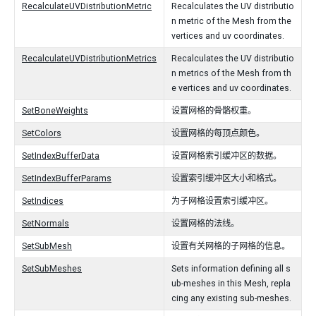
RecalculateUVDistributionMetric
Recalculates the UV distributio
n metric of the Mesh from the
vertices and uv coordinates.
RecalculateUVDistributionMetrics
Recalculates the UV distributio
n metrics of the Mesh from th
e vertices and uv coordinates.
SetBoneWeights
设置网格的骨骼权重。
SetColors
设置网格的每顶点颜色。
SetIndexBufferData
设置网格索引缓冲区的数据。
SetIndexBufferParams
设置索引缓冲区大小和格式。
SetIndices
为子网格设置索引缓冲区。
SetNormals
设置网格的法线。
SetSubMesh
设置有关网格的子网格的信息。
SetSubMeshes
Sets information defining all s
ub-meshes in this Mesh, repla
cing any existing sub-meshes.