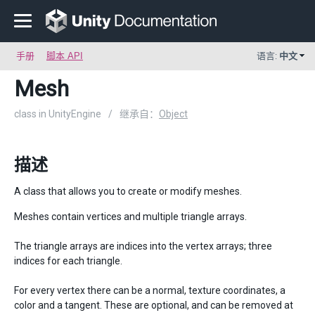
手册
脚本 API
语言:
中文
Mesh
class in UnityEngine
/
继承自：
Object
描述
A class that allows you to create or modify meshes.
Meshes contain vertices and multiple triangle arrays.
The triangle arrays are indices into the vertex arrays; three
indices for each triangle.
For every vertex there can be a normal, texture coordinates, a
color and a tangent. These are optional, and can be removed at