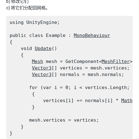
b) 修改它们
c) 将它们分配回网格。
using UnityEngine;
public class Example : 
MonoBehaviour
{

    void 
Update
()

    {

Mesh
 mesh = GetComponent<
MeshFilter
>()
Vector3
[] vertices = mesh.vertices;

Vector3
[] normals = mesh.normals;
       for (var i = 0; i < vertices.Length; i++
        {

            vertices[i] += normals[i] * 
Mathf.
        }
       mesh.vertices = vertices;

    }
