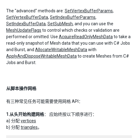
The "advanced" methods are:
SetVertexBufferParams
,
SetVertexBufferData
,
SetIndexBufferParams
,
SetIndexBufferData
,
SetSubMesh
, and you can use the
MeshUpdateFlags
to control which checks or validation are
performed or omitted. Use
AcquireReadOnlyMeshData
to take a
read-only snapshot of Mesh data that you can use with C# Jobs
and Burst, and
AllocateWritableMeshData
with
ApplyAndDisposeWritableMeshData
to create Meshes from C#
Jobs and Burst.
从脚本操作网格
有三种常见任务可能需要使用网格 API：
1.从头开始构建网格
： 应始终按以下顺序进行：
a) 分配
vertices
b) 分配
triangles
。