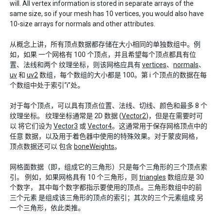
will. All vertex information is stored in separate arrays of the
same size, so if your mesh has 10 vertices, you would also have
10-size arrays for normals and other attributes.
从概念上讲，所有顶点数据都存储在大小相同的单独数组中。例
如，如果 一个网格有 100 个顶点，并且希望每个顶点都具有位
置、法线和两个 纹理坐标，则该网格应具有
vertices
、
normals
、
uv
和
uv2
数组，每个数组的大小都是 100。第 i 个顶点的数据在每
个数组中处于索引“i”处。
对于每个顶点，可以具有顶点位置、法线、切线、颜色和最多 8 个
纹理坐标。 纹理坐标通常是 2D 数据 (
Vector2
)，但是在需要时可
以 将它们设为
Vector3
或
Vector4
。这通常用于保存网格顶点中的
任意 数据，以及用于着色器中使用的特殊效果。对于蒙皮网格，
顶点数据还可以 包含
boneWeights
。
网格面数据（即，组成它的三角形）只是每个三角形的三个顶点索
引。 例如，如果网格具有 10 个三角形，则
triangles
数组应是 30
个数字， 其中每个数字都指示要使用的顶点。三角形数组中的前
三个元素 是组成该三角形的顶点的索引；其次的三个元素组成 另
一个三角形，依此类推。