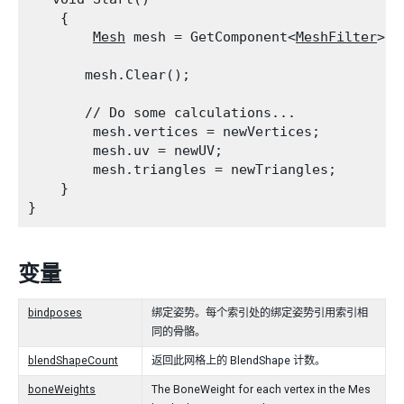
    {

Mesh
 mesh = GetComponent<
MeshFilter
>()
       mesh.Clear();
       // Do some calculations...

        mesh.vertices = newVertices;

        mesh.uv = newUV;

        mesh.triangles = newTriangles;

    }

变量
bindposes
绑定姿势。每个索引处的绑定姿势引用索引相
同的骨骼。
blendShapeCount
返回此网格上的 BlendShape 计数。
boneWeights
The BoneWeight for each vertex in the Mes