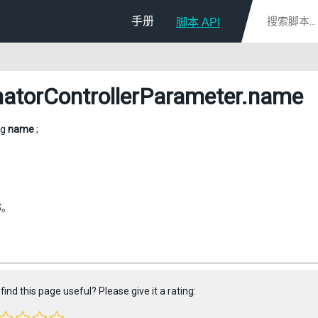
手册
脚本 API
atorControllerParameter
.name
ng
name
;
称。
find this page useful? Please give it a rating: