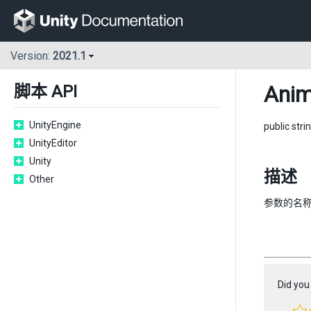
Version:
2021.1
Anim
脚本 API
UnityEngine
public stri
UnityEditor
Unity
描述
Other
参数的名
Did you 