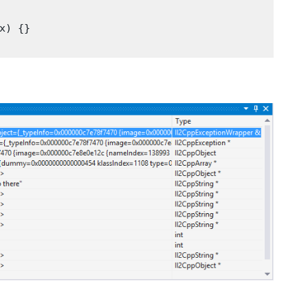
) {}
