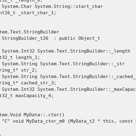
t32_t _length_0;

 System.Char System.String::start_char

nt16_t _start_char_1;

tem.Text.StringBuilder

 StringBuilder_t26  : public Object_t

 System.Int32 System.Text.StringBuilder::_length

t32_t length_1;

 System.String System.Text.StringBuilder::_str

ring_t* str_2;

 System.String System.Text.StringBuilder::_cached_s
ring_t* cached_str_3;

 System.Int32 System.Text.StringBuilder::_maxCapaci
t32_t maxCapacity_4;

tem.Void MyData::.ctor()

 "C" void MyData_ctor_m0 (MyData_t2 * this, const 

