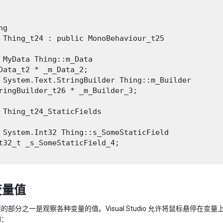
g

 Thing_t24 : public MonoBehaviour_t25

 MyData Thing::m_Data

Data_t2 * _m_Data_2;

 System.Text.StringBuilder Thing::m_Builder

ringBuilder_t26 * _m_Builder_3;

 Thing_t24_StaticFields

 System.Int32 Thing::s_SomeStaticField

t32_t _s_SomeStaticField_4;

变量值
的部分之一是观察各种变量的值。Visual Studio 允许将鼠标悬停
如：