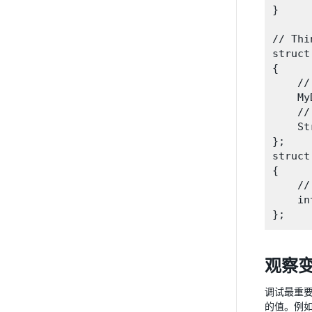
}

// Thin
struct
{

    //
    My
    //
    St
};

struct
{

    //
    in
观察
调试最重要
的值。例