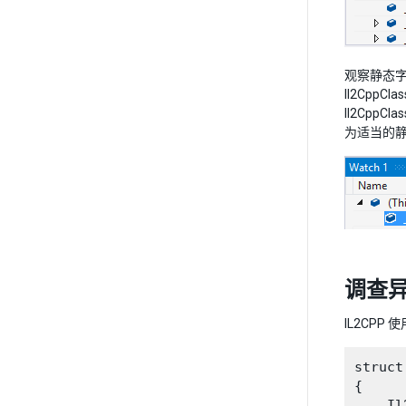
观察静态字
Il2Cp
Il2Cpp
为适当的
调查
IL2CPP 
struct
{

    Il