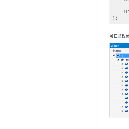
    Il
可在监视