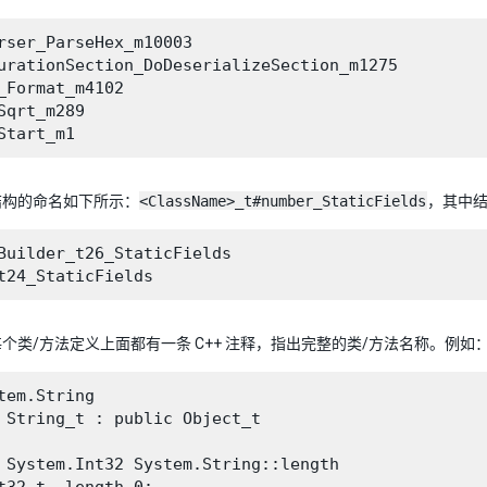
rser_ParseHex_m10003

urationSection_DoDeserializeSection_m1275

_Format_m4102

Sqrt_m289

结构的命名如下所示：
<ClassName>_t#number_StaticFields
，其中
Builder_t26_StaticFields

个类/方法定义上面都有一条 C++ 注释，指出完整的类/方法名称。例如
tem.String

 String_t : public Object_t

 System.Int32 System.String::length
