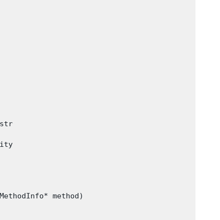
tr

ty

MethodInfo* method)
