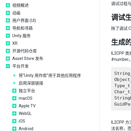
调试过程与
视频概述
动画
调试生
用户界面 (UI)
导航和寻路
除了调试 C
Unity 服务
生成的
XR
开源代码仓库
IL2CPP
Asset Store 发布
#numbe
平台开发
String_
将“Unity 用作库”用于其他应用程序
Object_
启用深层链接
Type_t

独立平台
Char_t3
String
macOS
Apple TV
WebGL
iOS
IL2CPP
法名称，
Android