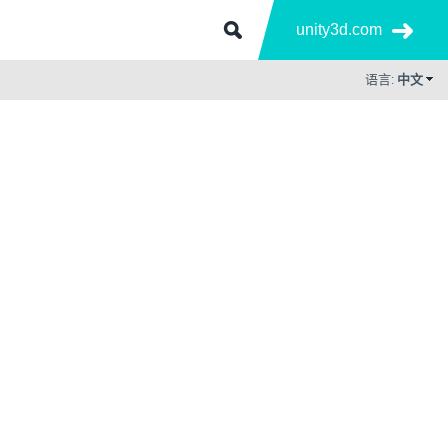
unity3d.com
语言:
中文