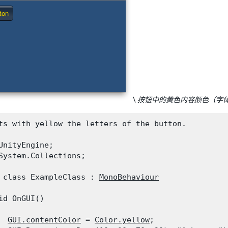
\
按钮中的黄色内容颜色（字
ts with yellow the letters of the button.
UnityEngine;

System.Collections;
 class ExampleClass : 
MonoBehaviour
id OnGUI()

GUI.contentColor
 = 
Color.yellow
;
