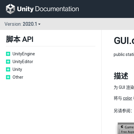
Version:
2020.1
GUI
.
脚本 API
UnityEngine
public stat
UnityEditor
Unity
描述
Other
为 GUI 
将与
color
另请参阅