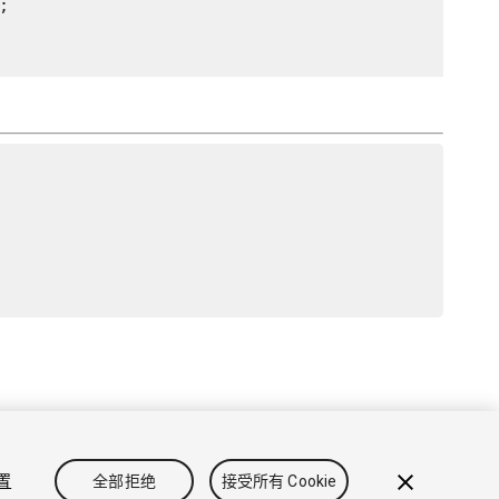


政策
Cookie
不要出售或分享我的个人信息
设置
全部拒绝
接受所有 Cookie