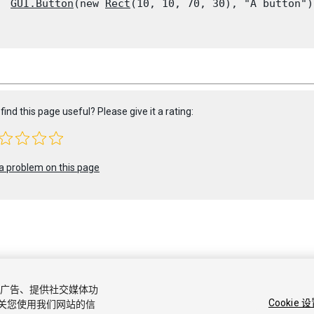
GUI.Button
(new 
Rect
(10, 10, 70, 30), "A button");
find this page useful? Please give it a rating:
a problem on this page
0 Unity Technologies. Publication 2020.1
容和广告、提供社交媒体功
区答案
知识库
论坛
Asset Store
商标和使用条款
法律条款
隐私
Cookie 
关您使用我们网站的信