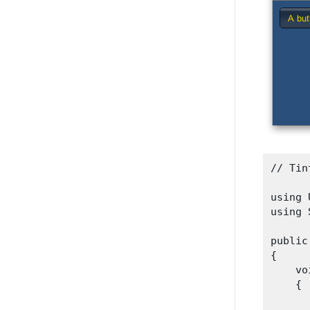
// Tin
using 
using 
public
{

    vo
    {
