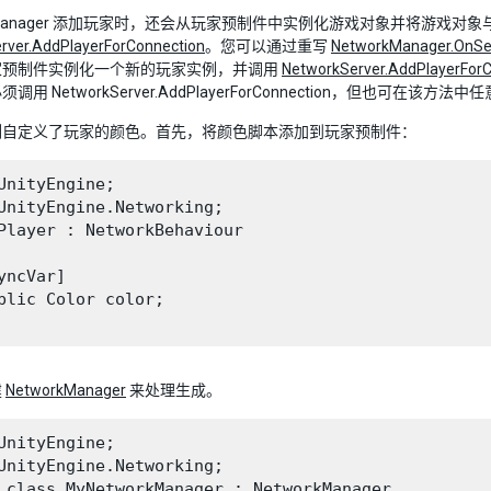
k Manager 添加玩家时，还会从玩家预制件中实例化游戏对象并将游戏对象与连
rver.AddPlayerForConnection
。您可以通过重写
NetworkManager.OnSe
家预制件实例化一个新的玩家实例，并调用
NetworkServer.AddPlayerFor
调用 NetworkServer.AddPlayerForConnection，但也可在
例自定义了玩家的颜色。首先，将颜色脚本添加到玩家预制件：
UnityEngine;

UnityEngine.Networking;

Player : NetworkBehaviour

yncVar]

blic Color color;

建
NetworkManager
来处理生成。
UnityEngine;

UnityEngine.Networking;

 class MyNetworkManager : NetworkManager
