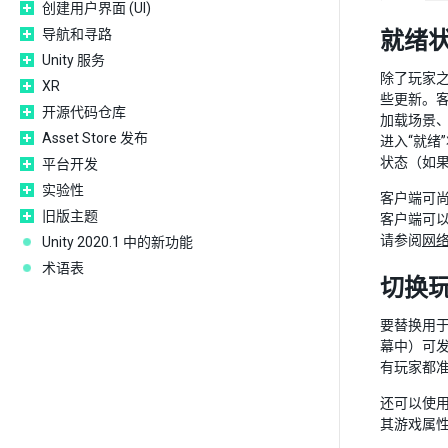
创建用户界面 (UI)
导航和寻路
就绪
Unity 服务
除了玩家
XR
些更新。
开源代码仓库
加载场景
Asset Store 发布
进入“就绪
状态（如
平台开发
实验性
客户端可
旧版主题
客户端可以
请参阅
网
Unity 2020.1 中的新功能
术语表
切换
要替换用
幕中）可
有玩家都
还可以使
其游戏属