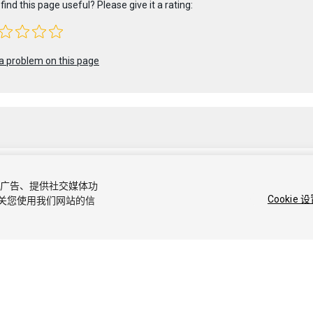
find this page useful? Please give it a rating:
a problem on this page
容和广告、提供社交媒体功
0 Unity Technologies. Publication 2020.1
Cookie 
关您使用我们网站的信
社区答案
知识库
论坛
Asset Store
商标和使用条款
法律条款
隐私