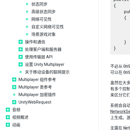
状态同步
{

    pu
高级状态同步
    {

网络可见性
      
自定义网络可见性
      
场景游戏对象
      
操作和通信
    }

处理客户端和服务器
使用传输层 API
设置 Unity Multiplayer
不必从
On
关于移动设备的联网提示
可以在
On
Multiplayer 组件参考
虽然在大
Multiplayer 类参考
有多个控
Multiplayer 加密插件
来区分它们
UnityWebRequest
系统会自
音频
NetworkSe
视频概述
上生成。
动画
无需在
Ne