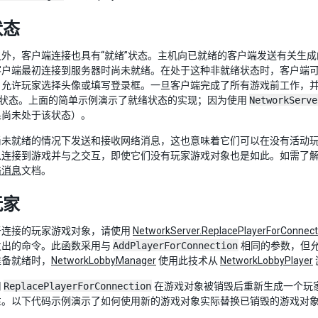
状态
之外，客户端连接也具有“就绪”状态。主机向已就绪的客户端发送有关生
客户端最初连接到服务器时尚未就绪。在处于这种非就绪状态时，客户端
、允许玩家选择头像或填写登录框。一旦客户端完成了所有游戏前工作，
”状态。上面的简单示例演示了就绪状态的实现；因为使用
NetworkServe
果尚未处于该状态）。
尚未就绪的情况下发送和接收网络消息，这也意味着它们可以在没有活动
连接到游戏并与之交互，即使它们没有玩家游戏对象也是如此。如需了解在
络消息
文档。
玩家
于连接的玩家游戏对象，请使用
NetworkServer.ReplacePlayerForConnect
发出的命令。此函数采用与
AddPlayerForConnection
相同的参数，但
准备就绪时，
NetworkLobbyManager
使用此技术从
NetworkLobbyPlayer
用
ReplacePlayerForConnection
在游戏对象被销毁后重新生成一个玩
性。以下代码示例演示了如何使用新的游戏对象实际替换已销毁的游戏对