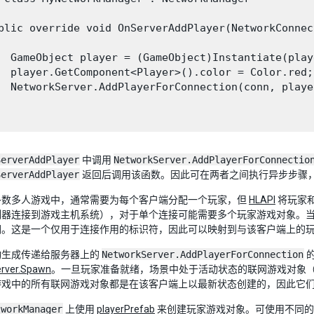
blic override void OnServerAddPlayer(NetworkConnec
  GameObject player = (GameObject)Instantiate(play
  player.GetComponent<Player>().color = Color.red;

  NetworkServer.AddPlayerForConnection(conn, playe
ServerAddPlayer
中调用
NetworkServer.AddPlayerForConnectio
ServerAddPlayer
返回后调用该函数。因此可在两者之间执行异步步骤
多数多人游戏中，通常需要为每个客户端分配一个玩家，但
HLAPI
将玩家
制器连接到游戏主机系统），对于单个连接可能需要多个玩家游戏对象。
。这是一个仅用于连接作用的标识符，因此可以映射到与该客户端上的玩家
动生成传递给服务器上的
NetworkServer.AddPlayerForConnection
rver.Spawn
。一旦玩家准备就绪，场景中处于活动状态的联网游戏对象
游戏中的所有联网游戏对象都是在该客户端上以最新状态创建的，因此它
tworkManager
上使用
playerPrefab
来创建玩家游戏对象。可使用不同的