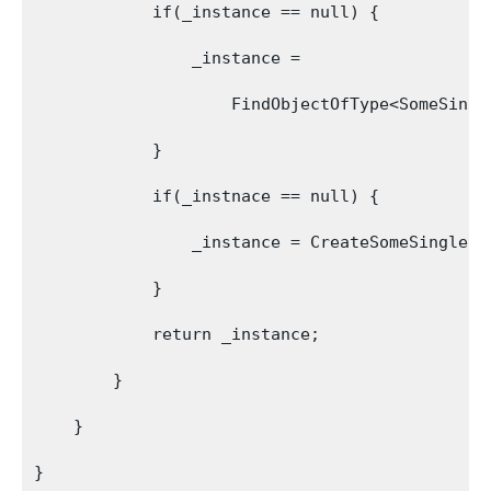
            if(_instance == null) { 

                _instance =

                    FindObjectOfType<SomeSingle
            }

            if(_instnace == null) { 

                _instance = CreateSomeSingleton
            }

            return _instance;

        }

    }

}
