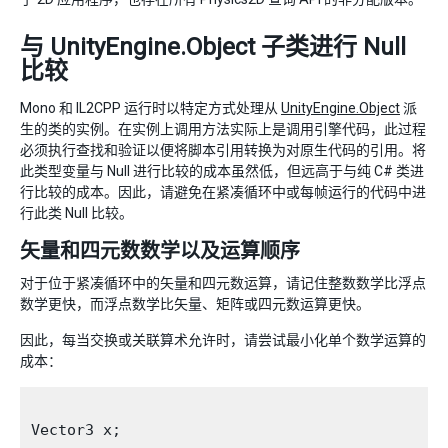
与 UnityEngine.Object 子类进行 Null
比较
Mono 和 IL2CPP 运行时以特定方式处理从
UnityEngine.Object
派
生的类的实例。在实例上调用方法实际上是调用引擎代码，此过程
必须执行查找和验证以便将脚本引用转换为对原生代码的引用。将
此类型变量与 Null 进行比较的成本虽然低，但远高于与纯 C# 类进
行比较的成本。因此，请避免在紧凑循环中或每帧运行的代码中进
行此类 Null 比较。
矢量和四元数数学以及运算顺序
对于位于紧凑循环中的矢量和四元数运算，请记住整数数学比浮点
数学更快，而浮点数学比矢量、矩阵或四元数运算更快。
因此，每当交换或关联算术允许时，请尝试最小化单个数学运算的
成本：
Vector3 x;
