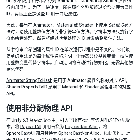
Unity 不使用字符串名称对 Animator、Material 和 Shader 属性进
行内部寻址。为了加快速度，所有属性名称都经过哈希处理为属性
ID，实际上正是这些 ID 用于寻址属性。
因此，每当在 Animator、Material 或 Shader 上使用
Set
或
Get
方
法时，请使用整数值方法而非字符串值方法。字符串方法只执行字
符串哈希处理，然后将经过哈希处理的 ID 转发给整数值方法。
从字符串哈希创建的属性 ID 在单次运行过程中是不变的。它们最
简单的用法是为每个属性名称声明一个静态只读整数变量，然后使
用整数变量代替字符串。启动期间将自动进行初始化，无需其他初
始化代码。
Animator.StringToHash
是用于 Animator 属性名称的对应 API，
Shader.PropertyToID
是用于 Material 和 Shader 属性名称的对应
API。
使用非分配物理 API
在 Unity 5.3 及更高版本中，引入了所有物理查询 API 的非分配版
本。将
RaycastAll
调用替换为
RaycastNonAlloc
，将
SphereCastAll
调用替换为
SphereCastNonAlloc
，以此类推。对
于 2D 应用程序，也存在所有 Physics2D 查询 API 的非分配版本。