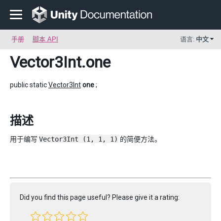
手册
脚本 API
语言:
中文
Vector3Int
.one
public static
Vector3Int
one
;
描述
用于编写
Vector3Int (1, 1, 1)
的简便方法。
Did you find this page useful? Please give it a rating: