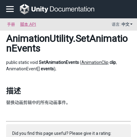
手册
脚本 API
语言:
中文
AnimationUtility
.SetAnimatio
nEvents
public static void
SetAnimationEvents
(
AnimationClip
clip
,
AnimationEvent[]
events
);
描述
替换动画剪辑中的所有动画事件。
Did you find this page useful? Please give it a rating: