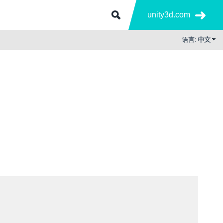
unity3d.com
语言:
中文