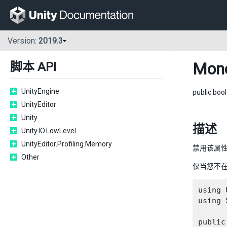
Version:
2019.3
Mono
脚本 API
UnityEngine
public boo
UnityEditor
Unity
描述
Unity.IO.LowLevel
UnityEditor.Profiling.Memory
禁用该属性
Other
仅当您不在该
using 
using 
public