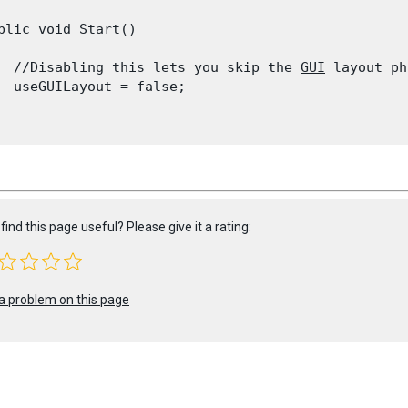
blic void Start()

  //Disabling this lets you skip the 
GUI
 layout ph
  useGUILayout = false;

find this page useful? Please give it a rating:
a problem on this page