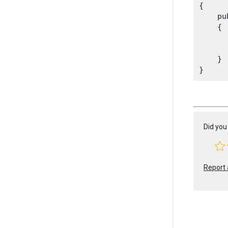
{

    pu
    {

      
      
    }

Did you 
Report 