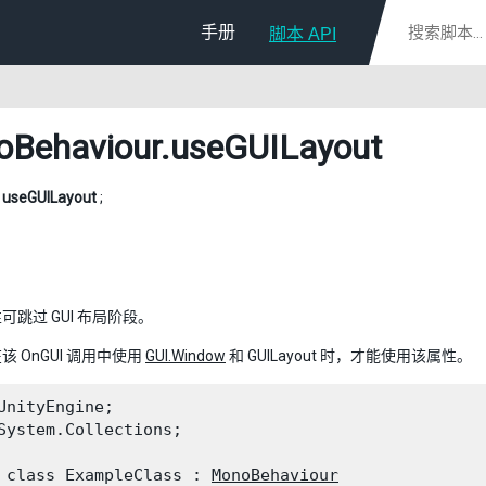
手册
脚本 API
Behaviour
.useGUILayout
l
useGUILayout
;
可跳过 GUI 布局阶段。
 OnGUI 调用中使用
GUI.Window
和 GUILayout 时，才能使用该属性。
UnityEngine;

System.Collections;
 class ExampleClass : 
MonoBehaviour