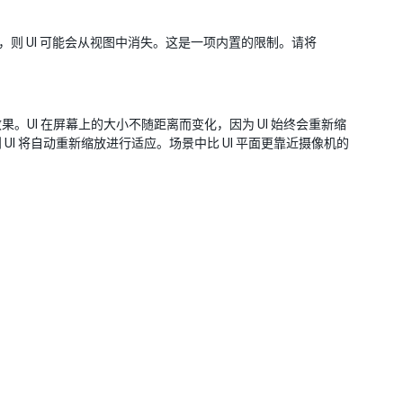
用此设置，则 UI 可能会从视图中消失。这是一项内置的限制。请将
UI 在屏幕上的大小不随距离而变化，因为 UI 始终会重新缩
I 将自动重新缩放进行适应。场景中比 UI 平面更靠近摄像机的