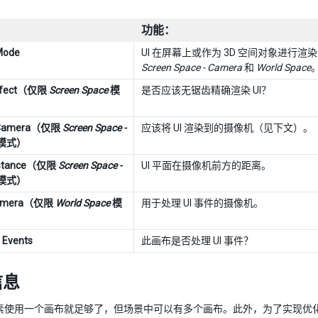
功能：
Mode
UI 在屏幕上或作为 3D 空间对象进
Screen Space - Camera
和
World Space
erfect（仅限
Screen Space
模
是否应该无锯齿精确渲染 UI？
 Camera（仅限
Screen Space -
应该将 UI 渲染到的摄像机（见下文）。
模式）
Distance（仅限
Screen Space -
UI 平面在摄像机前方的距离。
模式）
Camera（仅限
World Space
模
用于处理 UI 事件的摄像机。
 Events
此画布是否处理 UI 事件？
信息
 元素使用一个画布就足够了，但场景中可以有多个画布。此外，为了实现