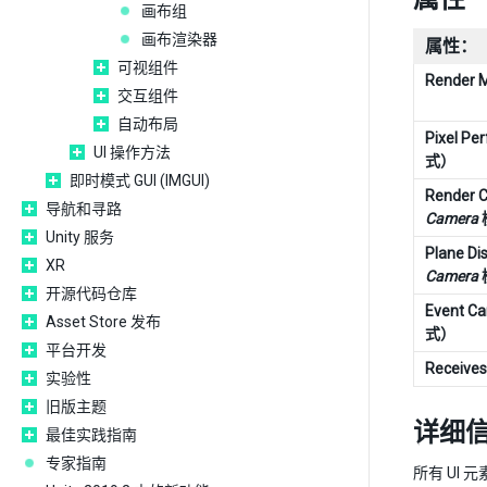
画布组
画布渲染器
属性：
可视组件
Render 
交互组件
自动布局
Pixel P
UI 操作方法
式）
即时模式 GUI (IMGUI)
Render
导航和寻路
Camera
Unity 服务
Plane 
XR
Camera
开源代码仓库
Event 
Asset Store 发布
式）
平台开发
Receives
实验性
旧版主题
详细
最佳实践指南
专家指南
所有 UI