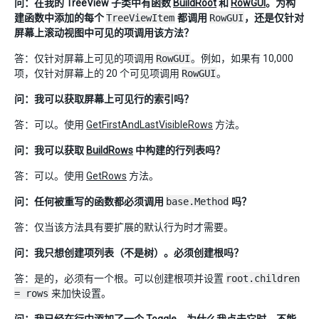
问：在我的 TreeView 子类中有函数
BuildRoot
和
RowGUI
。为构
建函数中添加的每个
TreeViewItem
都调用
RowGUI
，还是仅针对
屏幕上滚动视图中可见的项调用该方法？
答：仅针对屏幕上可见的项调用
RowGUI
。例如，如果有 10,000
项，仅针对屏幕上的 20 个可见项调用
RowGUI
。
问：我可以获取屏幕上可见行的索引吗？
答：可以。使用
GetFirstAndLastVisibleRows
方法。
问：我可以获取
BuildRows
中构建的行列表吗？
答：可以。使用
GetRows
方法。
问：任何被重写的函数都必须调用
base.Method
吗？
答：仅当该方法具有要扩展的默认行为时才需要。
问：我只想创建项列表（不是树）。必须创建根吗？
答：是的，必须有一个根。可以创建根项并设置
root.children
= rows
来加快设置。