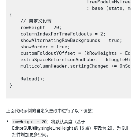
                            TreeModel<MyTreeEle
                            : base (state, mult
{

    // 自定义设置

    rowHeight = 20;

    columnIndexForTreeFoldouts = 2;

    showAlternatingRowBackgrounds = true;

    showBorder = true;

    customFoldoutYOffset = (kRowHeights - Edit
    extraSpaceBeforeIconAndLabel = kToggleWidth
    multicolumnHeader.sortingChanged += OnSorti
    Reload();

}

上面代码示例的自定义更改中进行了以下调整：
rowHeight = 20
：将默认高度（基于
EditorGUIUtility.singleLineHeight
的 16 点）更改为 20，为 GUI
控件增加更多空间。