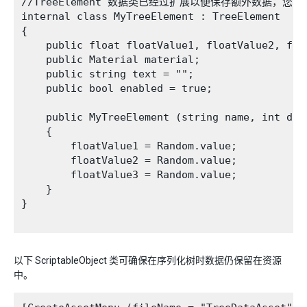
//TreeElement 数据类已经过扩展以便保存额外数据，您可
internal class MyTreeElement : TreeElement

{

    public float floatValue1, floatValue2, floa
    public Material material;

    public string text = "";

    public bool enabled = true;

    public MyTreeElement (string name, int dep
    {

        floatValue1 = Random.value;

        floatValue2 = Random.value;

        floatValue3 = Random.value;

    }

}

以下 ScriptableObject 类可确保在序列化树时数据仍保留在资源
中。