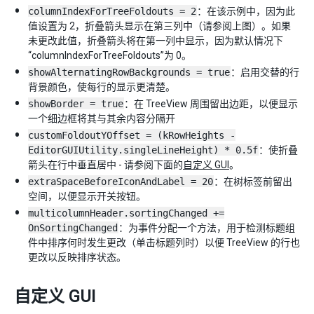
columnIndexForTreeFoldouts = 2
：在该示例中，因为此
值设置为 2，折叠箭头显示在第三列中（请参阅上图）。如果
未更改此值，折叠箭头将在第一列中显示，因为默认情况下
“columnIndexForTreeFoldouts”为 0。
showAlternatingRowBackgrounds = true
：启用交替的行
背景颜色，使每行的显示更清楚。
showBorder = true
：在 TreeView 周围留出边距，以便显示
一个细边框将其与其余内容分隔开
customFoldoutYOffset = (kRowHeights -
EditorGUIUtility.singleLineHeight) * 0.5f
：使折叠
箭头在行中垂直居中 - 请参阅下面的
自定义 GUI
。
extraSpaceBeforeIconAndLabel = 20
：在树标签前留出
空间，以便显示开关按钮。
multicolumnHeader.sortingChanged +=
OnSortingChanged
：为事件分配一个方法，用于检测标题组
件中排序何时发生更改（单击标题列时）以便 TreeView 的行也
更改以反映排序状态。
自定义 GUI