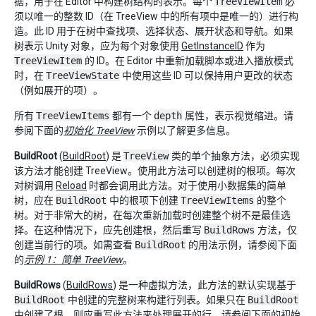
据，用于在 Editor 中构建树结构的表示。每个
TreeViewItem
必
须以唯一的整数 ID（在 TreeView 中的所有项中是唯一的）进行构
造。此 ID 用于在树中查找项、选择状态、展开状态和导航。如果
树表示 Unity 对象，应为每个对象使用
GetInstanceID
作为
TreeViewItem
的 ID。在 Editor 中重新加载脚本或进入播放模式
时，在
TreeViewState
中使用这些 ID 可以保持用户更改的状态
（例如展开的项）。
所有
TreeViewItems
都有一个
depth
属性，表示视觉缩进。请
参阅下面的
初始化 TreeView
示例以了解更多信息。
BuildRoot
(
BuildRoot
) 是
TreeView
类的单个抽象方法，必须实现
该方法才能创建 TreeView。使用此方法可以创建树的根项。每次
对树调用
Reload
时都会调用此方法。对于使用小数据集的简单
树，应在
BuildRoot
中的根项下创建
TreeViewItems
的整个
树。对于非常大的树，在每次重新加载时创建整个树不是最佳选
择。在这种情况下，应先创建根，然后重写
BuildRows
方法，仅
创建当前行的项。如需查看
BuildRoot
的用法示例，请参阅下面
的
示例 1：简单 TreeView
。
BuildRows
(
BuildRows
) 是一种虚拟方法，此方法的默认实现基于
BuildRoot
中创建的完整树来构建行列表。如果只在
BuildRoot
中创建了根，则应重写此方法来处理展开的行。请参阅下面的
初始