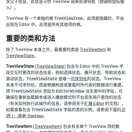
含父子信息，此信息可供 TreeView 用来处理导航（按键和鼠标输
入）。
TreeView 有一个单独的根
TreeViewItem
，此项是隐藏的，不会
出现在 Editor 中。此项是所有其他项的根。
重要的类和方法
除了 TreeView 本身之外，最重要的类是
TreeViewItem
和
TreeViewState
。
TreeViewState
(
TreeViewState
) 包含与 Editor 中的 TreeView 字
段交互时更改的状态信息，例如选择状态、展开状态、导航状态和
滚动状态。
TreeViewState
是唯一
可序列化
的状态。TreeView
本身不可序列化，而是根据构造或重载时所代表的数据进行重建。
将
TreeViewState
添加为
EditorWindow
派生类中的字段，可
确保在重新加载脚本或进入播放模式时不会丢失用户更改的状态
（有关如何执行此操作的信息，请参阅关于
扩展 Editor
的文档）。
如需查看包含
TreeViewState
字段的类的示例，请参阅下面的
示
例 1：简单 TreeView
。
TreeViewItem
(
TreeViewItem
) 包含有关单个 TreeView 项的数