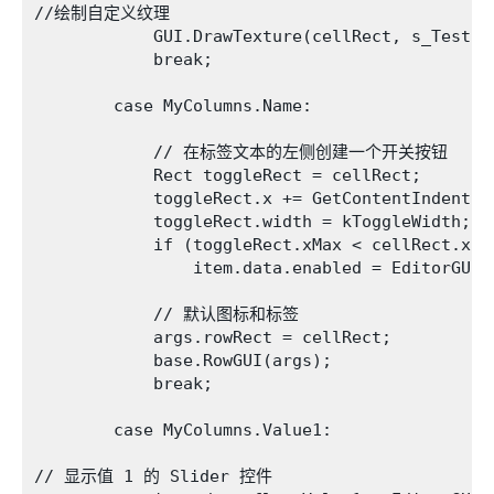
//绘制自定义纹理

            GUI.DrawTexture(cellRect, s_TestIc
            break;

        case MyColumns.Name:

            // 在标签文本的左侧创建一个开关按钮

            Rect toggleRect = cellRect;

            toggleRect.x += GetContentIndent(it
            toggleRect.width = kToggleWidth;

            if (toggleRect.xMax < cellRect.xMax
                item.data.enabled = EditorGUI.
            // 默认图标和标签

            args.rowRect = cellRect;

            base.RowGUI(args);

            break;

        case MyColumns.Value1:

// 显示值 1 的 Slider 控件
