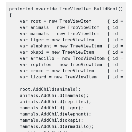
protected override TreeViewItem BuildRoot()

{

    var root = new TreeViewItem      { id = 0,
    var animals = new TreeViewItem   { id = 1,
    var mammals = new TreeViewItem   { id = 2,
    var tiger = new TreeViewItem     { id = 3,
    var elephant = new TreeViewItem  { id = 4,
    var okapi = new TreeViewItem     { id = 5,
    var armadillo = new TreeViewItem { id = 6,
    var reptiles = new TreeViewItem  { id = 7,
    var croco = new TreeViewItem     { id = 8,
    var lizard = new TreeViewItem    { id = 9,
    root.AddChild(animals);

    animals.AddChild(mammals);

    animals.AddChild(reptiles);

    mammals.AddChild(tiger);

    mammals.AddChild(elephant);

    mammals.AddChild(okapi);

    mammals.AddChild(armadillo);
