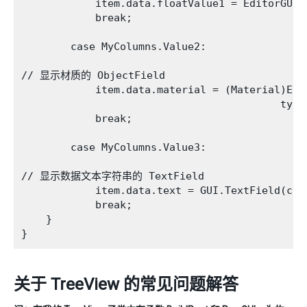
            item.data.floatValue1 = EditorGUI.
            break;

        case MyColumns.Value2:

// 显示材质的 ObjectField

            item.data.material = (Material)Edi
                                          typeo
            break;

        case MyColumns.Value3:

// 显示数据文本字符串的 TextField

            item.data.text = GUI.TextField(cell
            break;

    }

关于 TreeView 的常见问题解答