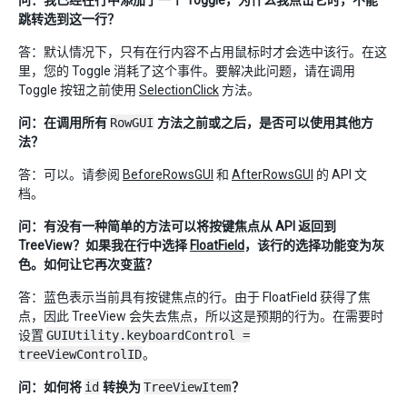
问：我已经在行中添加了一个 Toggle，为什么我点击它时，不能
跳转选到这一行？
答：默认情况下，只有在行内容不占用鼠标时才会选中该行。在这
里，您的 Toggle 消耗了这个事件。要解决此问题，请在调用
Toggle 按钮之前使用
SelectionClick
方法。
问：在调用所有
RowGUI
方法之前或之后，是否可以使用其他方
法？
答：可以。请参阅
BeforeRowsGUI
和
AfterRowsGUI
的 API 文
档。
问：有没有一种简单的方法可以将按键焦点从 API 返回到
TreeView？如果我在行中选择
FloatField
，该行的选择功能变为灰
色。如何让它再次变蓝？
答：蓝色表示当前具有按键焦点的行。由于 FloatField 获得了焦
点，因此 TreeView 会失去焦点，所以这是预期的行为。在需要时
设置
GUIUtility.keyboardControl =
treeViewControlID
。
问：如何将
id
转换为
TreeViewItem
？