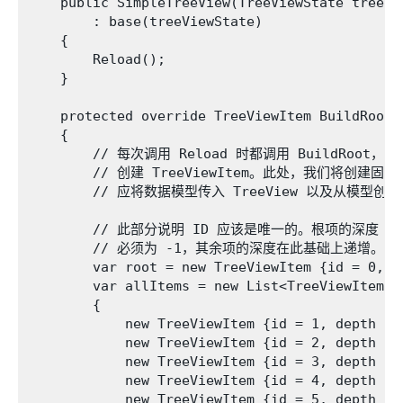
    public SimpleTreeView(TreeViewState treeVie
        : base(treeViewState)

    {

        Reload();

    }

    protected override TreeViewItem BuildRoot (
    {

        // 每次调用 Reload 时都调用 BuildRoot
        // 创建 TreeViewItem。此处，我们将创建
        // 应将数据模型传入 TreeView 以及从模型创建
        // 此部分说明 ID 应该是唯一的。根项的深度

        // 必须为 -1，其余项的深度在此基础上递增。

        var root = new TreeViewItem {id = 0, d
        var allItems = new List<TreeViewItem> 

        {

            new TreeViewItem {id = 1, depth = 
            new TreeViewItem {id = 2, depth = 
            new TreeViewItem {id = 3, depth = 
            new TreeViewItem {id = 4, depth = 
            new TreeViewItem {id = 5, depth = 