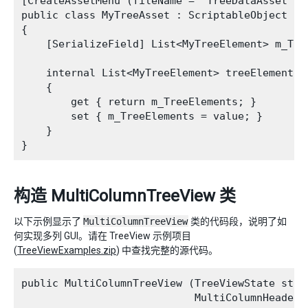
[CreateAssetMenu (fileName = "TreeDataAsset", 
public class MyTreeAsset : ScriptableObject

{

    [SerializeField] List<MyTreeElement> m_Tre
    internal List<MyTreeElement> treeElements

    {

        get { return m_TreeElements; }

        set { m_TreeElements = value; }

    }

构造 MultiColumnTreeView 类
以下示例显示了
MultiColumnTreeView
类的代码段，说明了如
何实现多列 GUI。请在 TreeView 示例项目
(
TreeViewExamples.zip
) 中查找完整的源代码。
public MultiColumnTreeView (TreeViewState state
                            MultiColumnHeader m