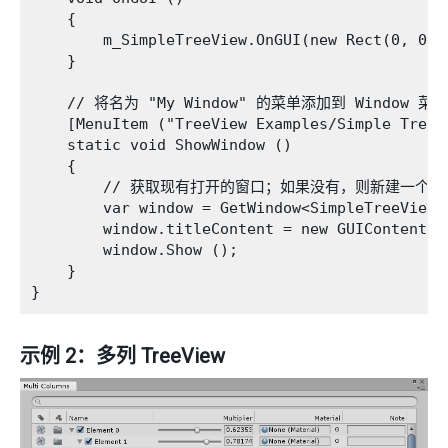
    {

        m_SimpleTreeView.OnGUI(new Rect(0, 0, 
    }

    // 将名为 "My Window" 的菜单添加到 Window 菜单

    [MenuItem ("TreeView Examples/Simple Tree W
    static void ShowWindow ()

    {

        // 获取现有打开的窗口；如果没有，则新建一个窗
        var window = GetWindow<SimpleTreeViewWi
        window.titleContent = new GUIContent ("
        window.Show ();

    }

示例 2：多列 TreeView