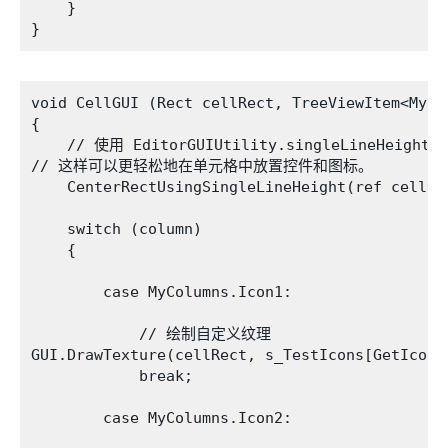
    }

void CellGUI (Rect cellRect, TreeViewItem<MyTr
{

    // 使用 EditorGUIUtility.singleLineHeig
// 这样可以更轻松地在单元格中放置控件和图标。

    CenterRectUsingSingleLineHeight(ref cellRec
    switch (column)

    {

        case MyColumns.Icon1:

            // 绘制自定义纹理

GUI.DrawTexture(cellRect, s_TestIcons[GetIcon1
            break;

        case MyColumns.Icon2:
