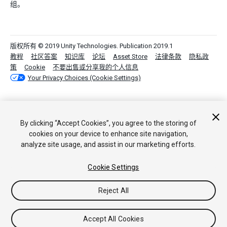
组。
版权所有 © 2019 Unity Technologies. Publication 2019.1
教程
社区答案
知识库
论坛
Asset Store
法律条款
隐私政
策
Cookie
不要出售或分享我的个人信息
Your Privacy Choices (Cookie Settings)
By clicking “Accept Cookies”, you agree to the storing of
cookies on your device to enhance site navigation,
analyze site usage, and assist in our marketing efforts.
Cookie Settings
Reject All
Accept All Cookies