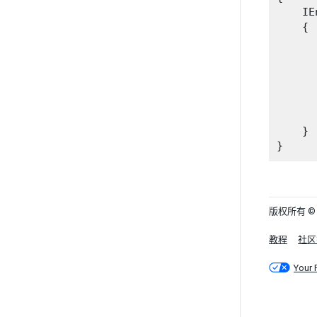
    IE
    {

      
       
      
      
       
    }

版权所有 © 201
教程
社区
Your 