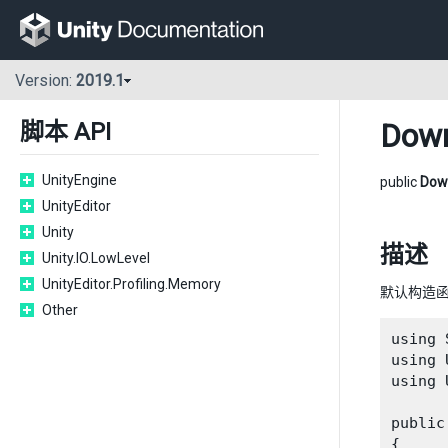
Version:
2019.1
Down
脚本 API
UnityEngine
public
Dow
UnityEditor
Unity
描述
Unity.IO.LowLevel
UnityEditor.Profiling.Memory
默认构造
Other
using 
using 
using 
public
{
