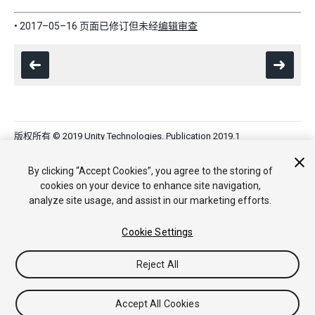
• 2017–05–16 页面已修订但未经
编辑审查
版权所有 © 2019 Unity Technologies. Publication 2019.1
教程
社区答案
知识库
论坛
Asset Store
法律条款
隐私政
策
Cookie
不要出售或分享我的个人信息
By clicking “Accept Cookies”, you agree to the storing of
Your Privacy Choices (Cookie Settings)
cookies on your device to enhance site navigation,
analyze site usage, and assist in our marketing efforts.
Cookie Settings
Reject All
Accept All Cookies