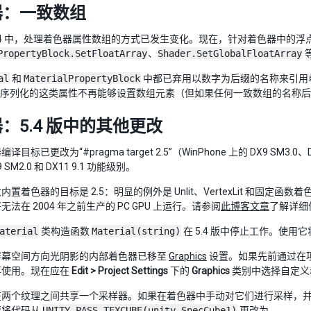
器：一致数组
ty 5.4 中，处理着色器属性数组的方式已发生变化。现在，针对着色器中的
PropertyBlock.SetFloatArray
、
Shader.SetGlobalFloatArray
等
al
和
MaterialPropertyBlock
中都已弃用以数字为后缀的名称来引用
序列化的这类属性不再能够设置数组元素（但如果任何一致数组的名称后
：5.4 版中的其他更改
目标已更改为“#pragma target 2.5”（WinPhone 上的 DX9 SM3.0、
 SM2.0 和 DX11 9.1 功能级别。
内置着色器的目标是 2.5：明显的例外是 Unlit、VertexLit 和
法在 2004 年之前生产的 PC GPU 上运行。请参阅
此博客文章
了解详细
aterial
类构造函数
Material(string)
在 5.4 版中停止工作。使
屏幕空间方向光阴影的内部着色器已移至
Graphics
设置。如果先前通过在
再使用。现在应在
Edit > Project Settings
下的
Graphics
类别中选择自定义
个纹理之间共享一个采样器。如果在着色器中手动对它们进行采样，并得到一个“undeclar
要将代码从
UNITY_PASS_TEXCUBE(unity_SpecCube1)
更改为