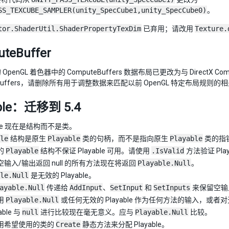
SS_TEXCUBE_SAMPLER(unity_SpecCube1,unity_SpecCube0)
。
tor.ShaderUtil.ShaderPropertyTexDim
已弃用；请改用
Texture.
teBuffer
penGL 着色器中的 ComputeBuffers 数据布局已更改为与 DirectX Co
eBuffers，请删除所有用于调整数据来匹配以前 OpenGL 特定布局规则
able：迁移到 5.4
able 现在是结构而不是类。
le
结构是原生
Playable
类的句柄，而不是指向原生
Playable
类的指
 的
Playable
结构不保证 Playable 可用。请使用
.IsValid
方法验证 Pla
输入/输出返回 null 的所有方法现在将返回
Playable.Null
。
le.Null
是无效的 Playable。
ayable.Null
传递给
AddInput
、
SetInput
和
SetInputs
来保留空输
用
Playable.Null
或任何无效的 Playable 作为任何方法的输入，或者对
able 与
null
进行比较现在毫无意义。应与
Playable.Null
比较。
用希望使用的类的
Create
静态方法来分配 Playable。