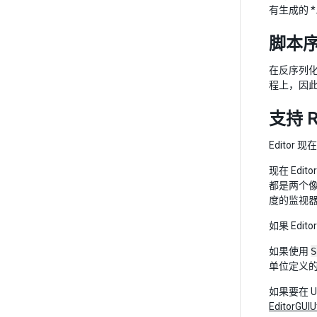
有生成的 *
脚本
在反序列化
程上，因此在
支持 R
Editor 
现在 Ed
都是两个像
度的监视
如果 Edi
如果使用
S
单位定义的
如果要在 
EditorGUIUt