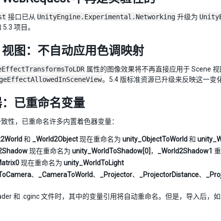
st
接口已从
UnityEngine.Experimental.Networking
升级为
Unity
 和 5.3 项目。
ne 视图：不自动应用色调映射
eEffectTransformsToLDR
属性的图像效果将不再直接应用于 Scene 
geEffectAllowedInSceneView
。5.4 版标准资源已升级来反映这一变
器：已重命名变量
一致性，已重命名许多内置着色器变量：
t2World
和
_World2Object
现在重命名为
unity_ObjectToWorld
和
unity_
2Shadow
现在重命名为
unity_WorldToShadow[0]
，
_World2Shadow1
重
atrix0
现在重命名为
unity_WorldToLight
ToCamera
、
_CameraToWorld
、
_Projector
、
_ProjectorDistance
、
_Pro
hader 和 .cginc 文件时，其中的变量引用将自动重命名。但是，导入后，