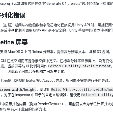
.csproj（尤其如果它是在选中“Generate C# projects”选项的情况下构
序列化错误
（加载）期间从构造函数和字段初始化程序调用 Unity API 时，可
反序列化期间调用 Unity API 是不安全的。Unity 手册中的(脚本序列化)[sc
etina 屏幕
现在支持 Mac OS X 上的 Retina 分辨率，提供高分辨率文本、UI 和 3D 视图。
itor GUI 在点空间而不是像素空间中定义。在标准分辨率显示屏上，没有变
素。当前屏幕与 UI 比例可用作
EditorGUIUtility.pixelsPerPoint
器上，因此该值可能会在视图之间发生变化。
tor 代码使用常规的 Editor/GUI/Layout 方法，很可能不需要进行任何更改。
creen.width/height
，请改用
EditorWindow.position.width/he
。对于在 Inspector 中显示的自定义编辑器，请使用
EditorGUIUtilit
UI 中显示其他内容（例如 RenderTexture），可能要以点为单位计算其
ility
中有用于此目的的新方法。