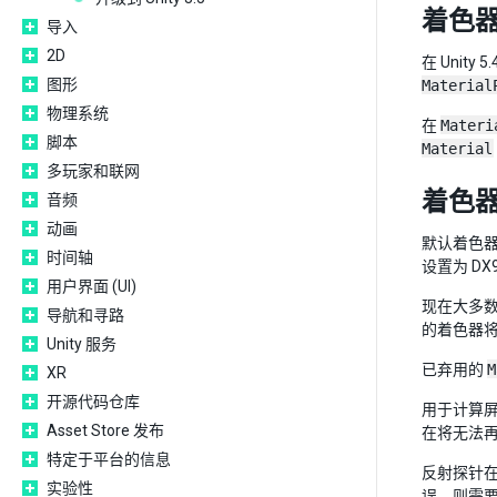
着色
导入
2D
在 Uni
图形
Material
物理系统
在
Materi
脚本
Material
多玩家和联网
着色器
音频
动画
默认着色器编译
时间轴
设置为 DX9
用户界面 (UI)
现在大多数
导航和寻路
的着色器将无
Unity 服务
已弃用的
M
XR
开源代码仓库
用于计算
Asset Store 发布
在将无法
特定于平台的信息
反射探针在两
实验性
误，则需