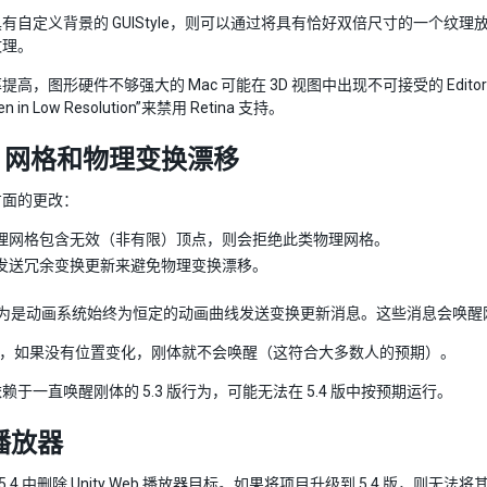
自定义背景的 GUIStyle，则可以通过将具有恰好双倍尺寸的一个纹理放入“GUIStyle
纹理。
高，图形硬件不够强大的 Mac 可能在 3D 视图中出现不可接受的 Editor 帧率迟缓问
 in Low Resolution”来禁用 Retina 支持。
：网格和物理变换漂移
方面的更改：
理网格包含无效（非有限）顶点，则会拒绝此类物理网格。
发送冗余变换更新来避免物理变换漂移。
的行为是动画系统始终为恒定的动画曲线发送变换更新消息。这些消息会唤醒刚
 版中，如果没有位置变化，刚体就不会唤醒（这符合大多数人的预期）。
赖于一直唤醒刚体的 5.3 版行为，可能无法在 5.4 版中按预期运行。
 播放器
ty 5.4 中删除 Unity Web 播放器目标。如果将项目升级到 5.4 版，则无