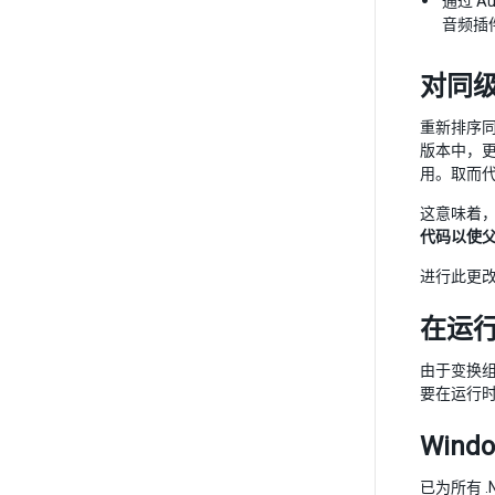
通过 Au
音频插
对同
重新排序同级
版本中，
用。取而
这意味着
代码以使
进行此更
在运
由于变换组
要在运行
Wind
已为所有 