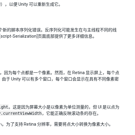
建的），以便 Unity 可以重新生成它。
捕获两个新的脚本序列化错误。反序列化可能发生在与主线程不同的线
ript-Serialization]页面底部提供了更多详细信息。
化，因为每个点都是一个像素。然而，在 Retina 显示屏上，每个点
。由于 Unity 可以有多个窗口，每个窗口会显示在具有不同像素密
ight
。这是因为屏幕大小是以像素为单位测量的，但 UI 是以点为
y.currentViewWidth
，它能正确反映滚动条的存在。
大小。为了支持 Retina 分辨率，需要将点大小转换为像素大小。