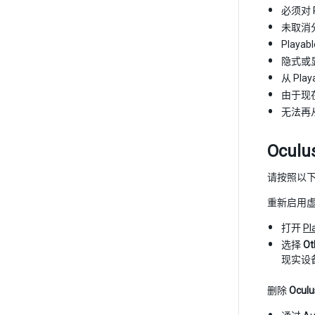
必须对 P
未取消分
Play
隐式或
从 Pl
由于现
无法再从基
Oculu
请按照以下说明
重新启用
打开
Pl
选择
Ot
现实设
删除
Oculu