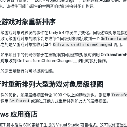
dio 设置（菜单：__Edit > Project Settings__，然后选择
Audio
类别）使用 
件。该插件可能与原生的空间音响功能冲突并阻止构建。
级游戏对象重新排序
游戏对象时触发的事件在 Unity 5.4 中发生了变化。同级游戏对象是指在 H
更改同级游戏对象的顺序会导致每个同级对象都接收到一个
OnTransform
代之的是父游戏对象接收到单个
OnTransformChildrenChanged
调用。
，如果项目中的代码依赖于在重新排序同级游戏对象时调用
OnTransf
父对象收到
OnTransformChildrenChanged__ 调用时执行操作。
改的原因是新行为可以提高性能。
行时重新排列大型游戏对象层级视图
件的优化，如果层级视图包含 1000 个以上的游戏对象，则使用
Transf
时调用
SetParent
或通过其他方式重新排列如此大的层级视图。
ows 应用商店
.NET 脚本后端 SDK 更新了生成的 Visual Studio 项目格式。