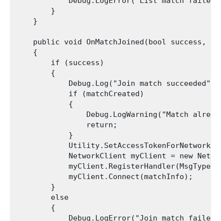
            Debug.LogError("List match failed: 
        }

    }

    public void OnMatchJoined(bool success, st
    {

        if (success)

        {

            Debug.Log("Join match succeeded");

            if (matchCreated)

            {

                Debug.LogWarning("Match alread
                return;

            }

            Utility.SetAccessTokenForNetwork(m
            NetworkClient myClient = new Networ
            myClient.RegisterHandler(MsgType.Co
            myClient.Connect(matchInfo);

        }

        else

        {

            Debug.LogError("Join match failed "