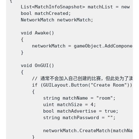
{

    List<MatchInfoSnapshot> matchList = new Li
    bool matchCreated;

    NetworkMatch networkMatch;

    void Awake()

    {

        networkMatch = gameObject.AddComponent<
    }

    void OnGUI()

    {

        // 通常不会加入自己创建的比赛，但此处为了演示
        if (GUILayout.Button("Create Room"))

        {

            string matchName = "room";

            uint matchSize = 4;

            bool matchAdvertise = true;

            string matchPassword = "";

            networkMatch.CreateMatch(matchName
        }
