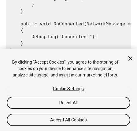
        }

    }

    public void OnConnected(NetworkMessage msg)
    {

        Debug.Log("Connected!");

    }

By clicking “Accept Cookies”, you agree to the storing of
cookies on your device to enhance site navigation,
analyze site usage, and assist in our marketing efforts.
Cookie Settings
Reject All
版权所有 © 2019 Unity Technologies. Publication 2019.1
教程
社区答案
知识库
论坛
Asset Store
法律条款
隐私政
策
Cookie
不要出售或分享我的个人信息
Accept All Cookies
Your Privacy Choices (Cookie Settings)