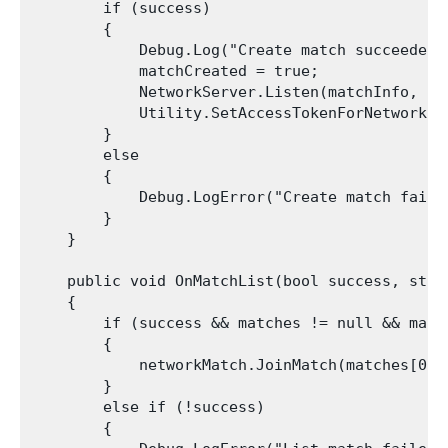
        if (success)

        {

            Debug.Log("Create match succeeded")
            matchCreated = true;

            NetworkServer.Listen(matchInfo, 900
            Utility.SetAccessTokenForNetwork(m
        }

        else

        {

            Debug.LogError("Create match failed
        }

    }

    public void OnMatchList(bool success, stri
    {

        if (success && matches != null && match
        {

            networkMatch.JoinMatch(matches[0].
        }

        else if (!success)

        {
