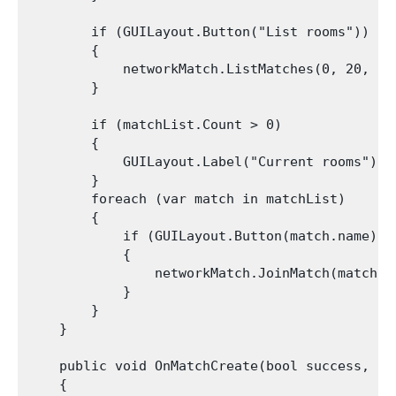
        if (GUILayout.Button("List rooms"))

        {

            networkMatch.ListMatches(0, 20, ""
        }

        if (matchList.Count > 0)

        {

            GUILayout.Label("Current rooms");

        }

        foreach (var match in matchList)

        {

            if (GUILayout.Button(match.name))

            {

                networkMatch.JoinMatch(match.n
            }

        }

    }

    public void OnMatchCreate(bool success, st
    {
