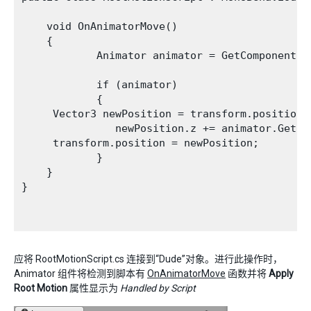
    void OnAnimatorMove()

    {

            Animator animator = GetComponent<An
            if (animator)

            {

     Vector3 newPosition = transform.position;

               newPosition.z += animator.GetFl
     transform.position = newPosition;

            }

    }

}

应将 RootMotionScript.cs 连接到“Dude”对象。进行此操作时，
Animator 组件将检测到脚本有
OnAnimatorMove
函数并将
Apply
Root Motion
属性显示为
Handled by Script