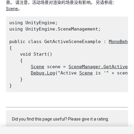
景。 请注意，活动场景对渲染的场景没有影响。 另请参阅：
Scene
。
using UnityEngine;

using UnityEngine.SceneManagement;
public class GetActiveSceneExample : 
MonoBehav
{

    void Start()

    {

Scene
 scene = 
SceneManager.GetActiveSc
Debug.Log
("Active 
Scene
 is '" + scene.
    }

Did you find this page useful? Please give it a rating: