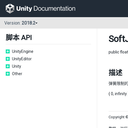
Version:
2018.2
Soft
脚本 API
UnityEngine
public floa
UnityEditor
Unity
描述
Other
弹簧限制
{ 0, infinity 
Copyright ©