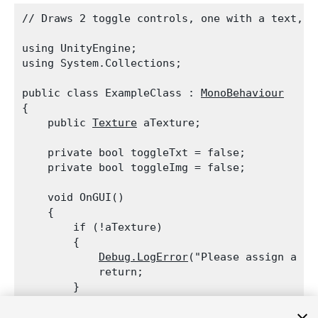
// Draws 2 toggle controls, one with a text, t
using UnityEngine;

using System.Collections;
public class ExampleClass : 
MonoBehaviour
{

    public 
Texture
 aTexture;
    private bool toggleTxt = false;

    private bool toggleImg = false;
    void OnGUI()

    {

        if (!aTexture)

        {

Debug.LogError
("Please assign a te
            return;

        }
        toggleTxt = 
GUI.Toggle
(new 
Rect
(10, 10