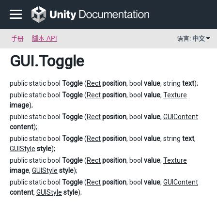
手册
脚本 API
语言:
中文
GUI
.Toggle
public static bool
Toggle
(
Rect
position
, bool
value
, string
text
);
public static bool
Toggle
(
Rect
position
, bool
value
,
Texture
image
);
public static bool
Toggle
(
Rect
position
, bool
value
,
GUIContent
content
);
public static bool
Toggle
(
Rect
position
, bool
value
, string
text
,
GUIStyle
style
);
public static bool
Toggle
(
Rect
position
, bool
value
,
Texture
image
,
GUIStyle
style
);
public static bool
Toggle
(
Rect
position
, bool
value
,
GUIContent
content
,
GUIStyle
style
);