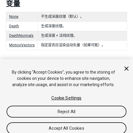
变量
None
不生成深度纹理（默认）。
Depth
生成深度纹理。
DepthNormals
生成深度 + 法线纹理。
MotionVectors
指定是否应渲染运动矢量（如果可能）。
Copyright © 2018 Unity Technologies. Publication 2018.2
By clicking “Accept Cookies”, you agree to the storing of
教程
社区答案
知识库
论坛
Asset Store
法律条款
隐私政
cookies on your device to enhance site navigation,
策
Cookie
不要出售或分享我的个人信息
analyze site usage, and assist in our marketing efforts.
Your Privacy Choices (Cookie Settings)
Cookie Settings
Reject All
Accept All Cookies