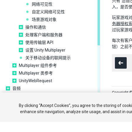
只有“您自
网络可见性
入，是否
自定义网络可见性
玩家游戏
场景游戏对象
务器授权
操作和通信
过玩家游
处理客户端和服务器
每次有客户
使用传输层 API
钮）之前不添
设置 Unity Multiplayer
关于移动设备的联网提示
Multiplayer 组件参考
Multiplayer 类参考
UnityWebRequest
音频
Copyright ©
动画
时间轴
教程
社区
By clicking “Accept Cookies”, you agree to the storing of cook
UI
enhance site navigation, analyze site usage, and assist in ou
Your 
导航和寻路
Unity 服务