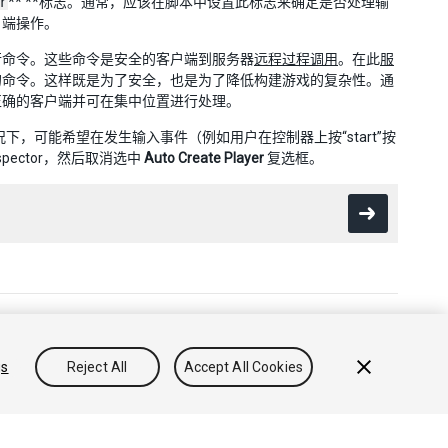
r
** **标志。通常，应该在脚本中设置此标志来确定是否处理输
户端操作。
行命令。这些命令是安全的客户端到服务器
远程过程调用
。在此
服
的命令。这样既是为了安全，也是为了降低构建游戏的复杂性。通
正确的客户端并可在集中位置进行处理。
情况下，可能希望在发生输入事件（例如用户在控制器上按“start”按
spector，然后取消选中
Auto Create Player
复选框。
出售或分享我的个人信息
gs
Reject All
Accept All Cookies