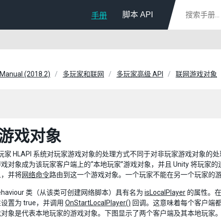
脚本 API
手册
 Manual (2018.2)
多玩家和联网
多玩家高级 API
联网游戏对象
游戏对象
 的多玩家 HLAPI 系统对玩家游戏对象的处理方式不同于对非玩家游戏对
戏对象成为该玩家客户端上的“本地玩家”游戏对象，并且 Unity 将玩家的
象，并将
网络命令
路由到这一个游戏对象。一个玩家不能在另一个玩家的
kBehaviour 类（从该类可创建网络脚本）具有名为
isLocalPlayer
的属性。在每个
设置为 true，并调用
OnStartLocalPlayer()
回调。这意味着每个客户端都
戏对象是代表本地玩家的游戏对象。下图显示了两个客户端及其本地玩家