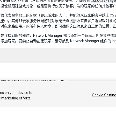
己”的玩家游戏对象（从您的角度看是玩家身份）才能设置
isLocalPlaye
使摄像机跟踪游戏对象，或是否执行仅属于该客户端的玩家的任何其他客
对象代表服务器上的玩家（即玩游戏的人），并能够从玩家的客户端上运
系统
中，其他非玩家服务器端游戏对象无法直接接收来自客户端游戏对象
戏对象来路由用户的所有传入命令，即可确保这些消息来自正确的位置、
端连接到服务器时，Network Manager 都会添加一个玩家。但在某些
加玩家。要禁止自动创建玩家，请导航到 Network Manager 组件的 In
 2018 Unity Technologies. Publication 2018.2
答案
知识库
论坛
Asset Store
法律条款
隐私政策
Cookie
不要
ies on your device to
Cookie Settin
r marketing efforts.
Privacy Choices (Cookie Settings)