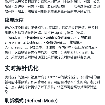
免渲染无关紧要的对象；该技术同样适用于反射探针。例如，如果
场景包含许多小对象（例如，岩石和植物），可以考虑将它们全部
放在同一层上，然后使用剔除遮罩来避免在反射中渲染它们。
纹理压缩
要优化渲染时间并降低 GPU 内存消耗，请使用纹理压缩。要控制
烘焙反射探针的纹理压缩，请打开 Lighting 窗口（菜单：
__Window__ >
Rendering
>
Lighting Settings__），导航到
Environmental Lighting__ >
Reflections__，然后使用
Compression__ 下拉菜单。请注意，在内存中不会压缩实时反射
探针，这些探针在内存中的大小取决于分辨率和 HDR 设置。因
此，采样实时反射探针通常比采样烘焙反射探针更耗费资源。
实时探针优化
实时探针的渲染开销通常高于 Editor 中的烘焙探针。实时探针的更
新可能非常频繁，如果管理不当，可能会对帧率产生影响。考虑到
这一点，实时探针提供了以下属性，让您尽可能高效处理探针渲
染：
刷新模式 (Refresh Mode)