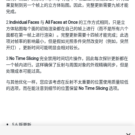
果复制到另一个帧上的立方体贴图。因此，完整更新需要九帧才能
完成。
2.
Individual Faces
与
All Faces at Once
的工作方式相同，只是立
方体贴图每个面的初始渲染都在自己的帧上进行（而不是所有六个
面都在第一帧上进行渲染）。完整更新需要十四帧才能完成；此选
项对帧率的影响最小，但是假如光照条件突然改变时（例如，突然
开灯），更新时间可能明显会相对较长。
3.
No Time Slicing
完全禁用时间切片操作，因此每次探针更新都在
一个帧内进行。这样确保了反射与周围对象的外观精确同步，但是
处理成本可能过高。
与其他优化一样，您应该考虑在反射不太重要的位置使用质量较低
的选项，而在能注意到细节的位置保留
No Time Slicing
选项。
5.6 版更新
2017–06–06 页面已发布并只进行了有限的
编辑审查