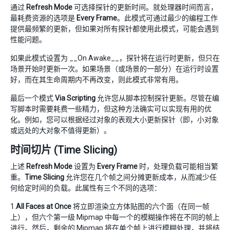
通过
Refresh Mode
可选择探针的更新时间。就处理器时间而言，
最耗费资源的选项是
Every Frame
。此模式可通过最少的编程工作
提供最频繁的更新，但如果对所有探针都使用此模式，可能会遇到
性能问题。
如果此模式设置为 __On Awake__，探针将在运行时更新，但只在
场景开始时更新一次。如果场景（或场景的一部分）在运行时设置
好，而在其生命周期内不再改变，则此模式非常有用。
最后一个模式
Via Scripting
允许您从脚本控制探针更新。尽管在编
写脚本时需要耗费一些精力，但这种方法确实可以实现有用的优
化。例如，您可以根据经过对象的表观大小更新探针（即，小对象
或远处的大对象不值得更新）。
时间切片 (Time Slicing)
上述
Refresh Mode
设置为
Every Frame
时，处理负载可能相当繁
重。
Time Slicing
允许您在几个帧之间分摊更新成本，从而减少任
何给定时间的负载。此属性有三个不同的选项：
1.
All Faces at Once
将立即渲染立方体贴图的六个面（在同一帧
上），但六个第一级 Mipmap 中每一个的模糊操作将在不同的帧上
进行。然后，剩余的 Mipmap 将在单个帧上进行模糊处理，并将结