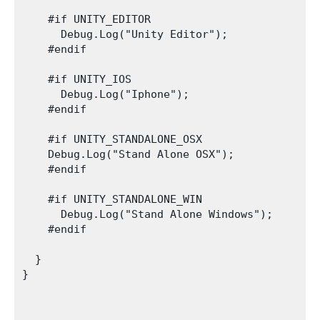
    #if UNITY_EDITOR

      Debug.Log("Unity Editor");

    #endif

    #if UNITY_IOS

      Debug.Log("Iphone");

    #endif

    #if UNITY_STANDALONE_OSX

    Debug.Log("Stand Alone OSX");

    #endif

    #if UNITY_STANDALONE_WIN

      Debug.Log("Stand Alone Windows");

    #endif

  }          

}
