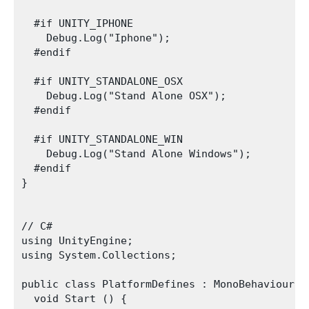
  #if UNITY_IPHONE

    Debug.Log("Iphone");

  #endif

  #if UNITY_STANDALONE_OSX

    Debug.Log("Stand Alone OSX");

  #endif

  #if UNITY_STANDALONE_WIN

    Debug.Log("Stand Alone Windows");

  #endif    

}

// C#

using UnityEngine;

using System.Collections;

public class PlatformDefines : MonoBehaviour {

  void Start () {
